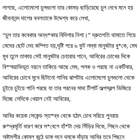
লাগছে, এলোমেলো চুলগুলো তার কোমড় ছাড়িয়েছে চুল দেখে মনে হয়
জীবনানন্দ দাশের বনলতাকে উদ্দেশ্য করে লেখা,
“চুল তার কবেকার অন্ধ*কার বিদিশার নিশা।” দ্রুতগতি থামাতে গিয়ে
মেঘের ছোট দেহ কম্পিত হয়,দৃষ্টি পরে ৬ ফুট লম্বা মানুষটার বু*কে, মেঘ
মুখ তুলে তাকায় সেই মানুষটার চেহারার পানে, আবিরের চোখের দিকে
বি*স্ময়াভিভূত নয়নে তাকিয়ে আছে মেঘ, পলক ও পরছে না একটিবার,
আবিরের চোখে মুখে ছিটানো পানির ঝাপটায় এলোমেলো চুলগুলো থেকে
চুইয়ে চুইয়ে পানি পরছে যা তার পরনের সাদা টিশার্ট অল্পস্বল্প ভিজিয়ে
দিচ্ছে সেদিকে খেয়াল নেই আবিরের,
আবির কয়েক সেকেন্ড স্ত*ব্ধ থেকে হঠাৎ চোখ সরিয়ে পুনরায়
রু*দ্রমূর্তি ধারণ করে স*বেগে হাঁ*টা দেয় সিঁড়ির দিকে, পিছন থেকে
অষ্টাদশীর কোমল কন্ঠে ডাক শুনে থমকে দাঁড়ায় আবির তবে পিছনে