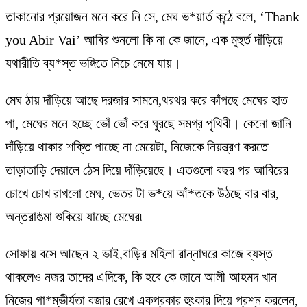
তাকানোর প্রয়োজন মনে করে নি সে, মেঘ ভ*য়ার্ত কন্ঠে বলে, ‘Thank
you Abir Vai’ আবির শুনলো কি না কে জানে, এক মুহুর্ত দাঁড়িয়ে
যথারীতি ব্য*স্ত ভঙ্গিতে নিচে নেমে যায়।
মেঘ ঠায় দাঁড়িয়ে আছে দরজার সামনে,থরথর করে কাঁপছে মেঘের হাত
পা, মেঘের মনে হচ্ছে ভোঁ ভোঁ করে ঘুরছে সমগ্র পৃথিবী। কেনো জানি
দাঁড়িয়ে থাকার শক্তি পাচ্ছে না মেয়েটা, নিজেকে নিয়ন্ত্রণ করতে
তাড়াতাড়ি দেয়ালে ঠেস দিয়ে দাঁড়িয়েছে। এতগুলো বছর পর আবিরের
চোখে চোখ রাখলো মেঘ, ভেতর টা ভ*য়ে আঁ*তকে উঠছে বার বার,
অন্তরা*ত্মা শুকিয়ে যাচ্ছে মেঘের৷
সোফায় বসে আছেন ২ ভাই,বাড়ির মহিলা রান্নাঘরে কাজে ব্যস্ত
থাকলেও নজর তাদের এদিকে, কি হবে কে জানে আলী আহমদ খান
নিজের গা*ম্ভীর্যতা বজার রেখে একপ্রকার হুংকার দিয়ে প্রশ্ন করলেন,