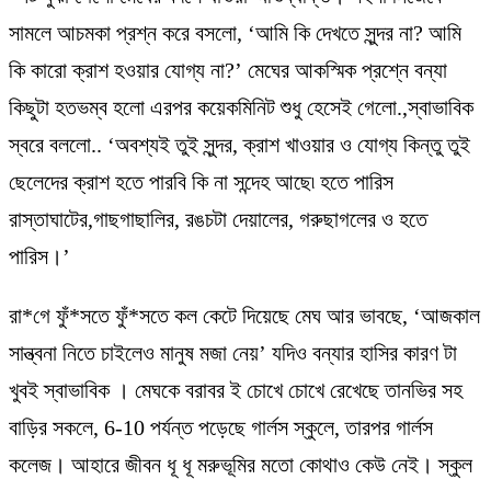
সামলে আচমকা প্রশ্ন করে বসলো, ‘আমি কি দেখতে সুন্দর না? আমি
কি কারো ক্রাশ হওয়ার যোগ্য না?’ মেঘের আকস্মিক প্রশ্নে বন্যা
কিছুটা হতভম্ব হলো এরপর কয়েকমিনিট শুধু হেসেই গেলো.,স্বাভাবিক
স্বরে বললো.. ‘অবশ্যই তুই সুন্দর, ক্রাশ খাওয়ার ও যোগ্য কিন্তু তুই
ছেলেদের ক্রাশ হতে পারবি কি না সন্দেহ আছে৷ হতে পারিস
রাস্তাঘাটের,গাছগাছালির, রঙচটা দেয়ালের, গরুছাগলের ও হতে
পারিস।’
রা*গে ফুঁ*সতে ফুঁ*সতে কল কেটে দিয়েছে মেঘ আর ভাবছে, ‘আজকাল
সান্ত্বনা নিতে চাইলেও মানুষ মজা নেয়’ যদিও বন্যার হাসির কারণ টা
খুবই স্বাভাবিক । মেঘকে বরাবর ই চোখে চোখে রেখেছে তানভির সহ
বাড়ির সকলে, 6-10 পর্যন্ত পড়েছে গার্লস স্কুলে, তারপর গার্লস
কলেজ। আহারে জীবন ধূ ধূ মরুভূমির মতো কোথাও কেউ নেই। স্কুল