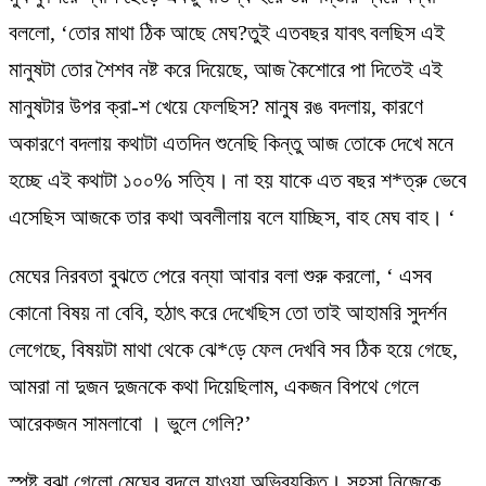
বললো, ‘তোর মাথা ঠিক আছে মেঘ?তুই এতবছর যাবৎ বলছিস এই
মানুষটা তোর শৈশব নষ্ট করে দিয়েছে, আজ কৈশোরে পা দিতেই এই
মানুষটার উপর ক্রা-শ খেয়ে ফেলছিস? মানুষ রঙ বদলায়, কারণে
অকারণে বদলায় কথাটা এতদিন শুনেছি কিন্তু আজ তোকে দেখে মনে
হচ্ছে এই কথাটা ১০০% সত্যি। না হয় যাকে এত বছর শ*ত্রু ভেবে
এসেছিস আজকে তার কথা অবলীলায় বলে যাচ্ছিস, বাহ মেঘ বাহ। ‘
মেঘের নিরবতা বুঝতে পেরে বন্যা আবার বলা শুরু করলো, ‘ এসব
কোনো বিষয় না বেবি, হঠাৎ করে দেখেছিস তো তাই আহামরি সুদর্শন
লেগেছে, বিষয়টা মাথা থেকে ঝে*ড়ে ফেল দেখবি সব ঠিক হয়ে গেছে,
আমরা না দুজন দুজনকে কথা দিয়েছিলাম, একজন বিপথে গেলে
আরেকজন সামলাবো । ভুলে গেলি?’
স্পষ্ট বুঝা গেলো মেঘের বদলে যাওয়া অভিব্যক্তি। সহসা নিজেকে