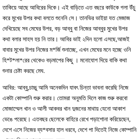
তাকিয়ে আছে আবিরের দিকে। এই বাড়িতে এত বছরে কাউকে গলা উঁচু
করে মুখের উপর কথা বলতে শুনেনি সে। তানভির ভাইয়া যত মেজাজ
দেখিয়েছে সব মেঘের উপর, বড় আব্বু বা নিজের আব্বুর মুখের উপর
কথা বলার সাহস হয় নি তার। আবির ভাই ২দিন হলো এসছে,আজই
বাবার মুখের উপর নিজের ম*র্জি শুনাচ্ছে, এখন মেঘের মনে হচ্ছে ওনি
হি*ট*লা*রের থেকেও বড়মাপের কিছু । মনোযোগ দিয়ে বাকি কথা
শুনার চেষ্টা করছে মেঘ.
আবির: আব্বু,চাচ্চু আমি অনেকদিন যাবৎ চিন্তা ভাবনা করেছি নিজে
একটা কোম্পানি শুরু করার। তোমরা অনুমতি দিলে কাজ শুরু করবো
মোজাম্মেল খান ও আলী আকবর খান দুজনের মাথায় যেনো আকাশ
ভেঙে পরেছে। এতবছর ছেলেকে বাহিরে রেখে পড়াশোনা করিয়েছেন,
দেশে এসে নিজের ব্য*বসার হাল ধরবে, দেশে পা দিতেই নিজে কোম্পানি