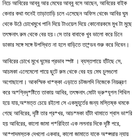
নিচে আবিরের আব্বু আর মেঘের আব্বু বসে আছেন, আবিরের বাইক
কেনার কথা শুনেই তাড়াতাড়ি চলে এসেছেন অফিস থেকে৷ আবির ঘুম
থেকে উঠে চোখেমুখে পানি দিয়ে টাওয়েল দিয়ে কোনোরকমে মুখ টা মুছে
তৎক্ষনাৎ রুম থেকে বের হয় ৷ সে তার বাবাকে খুব ভালো করে চিনে
ডাকার সঙ্গে সঙ্গে উপস্থিত না হলে বাড়িতে তা*ন্ডব শুরু করে দিবেন।
আবিরের চোখে মুখে ঘুমের প্রভাব স্পষ্ট । ব্যস্তপায়ে হাঁটছে সে,
আচমকা এলেমেলো পায়ে ছুটে রুম থেকে বের হয় মেঘ চুলগুলো
অগোছালো। আকস্মিক ধা*ক্কা এড়াতে চটজলদি নিজেকে নিয়ন্ত্রণ
করে অ*গ্নিদৃ*ষ্টিতে তাকায় আবির, তৎক্ষনাৎ মোটা ভ্রু*যূগল শিথিল
হয়ে যায়,অ*মত্ত চেয়ে রইলো সে একমুহূর্তের জন্য মস্তিষ্ক থমকে
গেছে আবিরের, দৃষ্টি তার প্র*খর, আচ*মকা হাঁটা থামাতে শ্বাস ভা*রি
হয় আবিরের, কালো জামা প*রিহিতা এক ললনার দিকে দৃষ্টি পরে,
আ*পাদমস্তক দেখলো একবার, কালো জামাতে যাকে অ*প্সরার ন্যায়