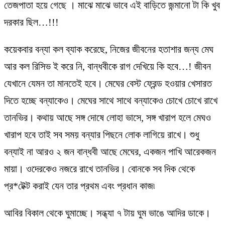
তেজপাতা হয়ে গেছে । মাঝে মাঝে ভাবে এই বাড়িতে জন্মানো টা কি খুব
দরকার ছিল…!!!
কয়েকবার বন্যা কল ব্যাক করেছে, নিজের জীবনের হতাশার জন্য মেঘ
আর কল রিসিভ ই করে নি, বান্ধবীকে রাগ দেখিয়ে কি হবে…! জীবন
যেখানে যেমন তা মানতেই হবে। মেঘের বেস্ট ফ্রেন্ড হওয়ার খেসারত
দিতে হচ্ছে বন্যাকেও। মেঘের সাথে সাথে বন্যাকেও চোখে চোখে রাখে
তানভির। কথায় আছে সঙ্গ দোষে লোহা ভাসে, সঙ্গ খারাপ হলে মেঘও
খারাপ হবে তাই সব সময় বন্যার পিছনে লোক লাগিয়ে রাখে। শুধু
বন্যাই না আরও ২ জন বান্ধবী আছে মেঘের, একজন পাখি আরেকজন
মায়া। ওদেরকেও নজরে রাখে তানভির। বোনকে সব দিক থেকে
প্র*টেক্ট করাই যেন তার প্রথম এবং প্রধান কাজ৷
আবির বিকাল থেকে ঘুমাচ্ছে। সন্ধ্যা ৭ টায় ঘুম ভাঙে আদির ডাকে।