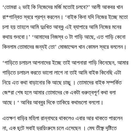
‘তোমরা ২ ভাই কি নিজেদের মর্জি মতোই চলবে?’ আলী আকবর খান
রা*গান্বিত স্বরে প্রশ্ন করলেন। ‘বাইক কিনা যদি নিজের ইচ্ছে মতো
চলা হয় তাহলে আমি দুঃখিত আব্বু৷ এই ব্যাপারে আমি নিজের মনের
কথায় শুনবো।’ ‘আমাদের নিজস্ব ৩ টা গাড়ি আছে, এত গাড়ি কেনো
কিনলাম তোমাদের জন্যই তো’ মোজাম্মেল খান কোমল স্বরে বললেন।
‘গাড়িতে চলাচল আপনাদের ইচ্ছে তাই আপনারা গাড়ি কিনেছেন, আমার
গাড়িতে চলাচল করতে ভালো লাগে না তাই আমি বাইক কিনেছি এটা
নিয়ে এত কথা বাড়ানোর কি আছে চাচ্চু । তোমাদের বাইক সম্পর্কিত
জে*রা শেষ হলে আমার তোমাদের কে একটা গুরুত্বপূর্ণ কথা বলা
আছে। ‘ আবির আব্বুর দিকে তাকিয়ে কথাগুলো বললো।
এতক্ষণ বাড়ির মহিলা রান্নাঘরে থাকলেও এবার আর থাকতে পারলেন
না, এক ছুটে সবাই ড্রয়িংরুমে চলে এসেছেন । মেঘ তীক্ষ্ণ দৃষ্টিতে