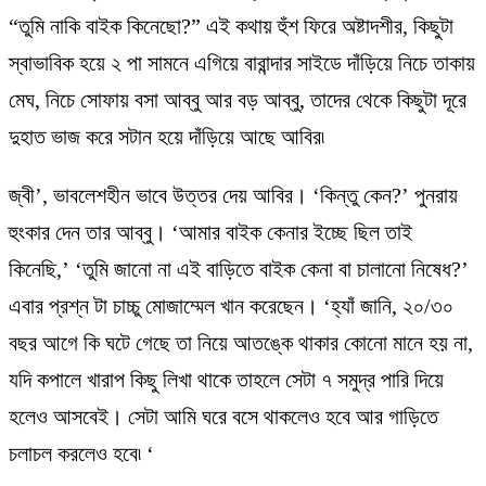
“তুমি নাকি বাইক কিনেছো?” এই কথায় হুঁশ ফিরে অষ্টাদশীর, কিছুটা
স্বাভাবিক হয়ে ২ পা সামনে এগিয়ে বারান্দার সাইডে দাঁড়িয়ে নিচে তাকায়
মেঘ, নিচে সোফায় বসা আব্বু আর বড় আব্বু, তাদের থেকে কিছুটা দূরে
দুহাত ভাজ করে সটান হয়ে দাঁড়িয়ে আছে আবির৷
জ্বী’, ভাবলেশহীন ভাবে উত্তর দেয় আবির। ‘কিন্তু কেন?’ পুনরায়
হুংকার দেন তার আব্বু। ‘আমার বাইক কেনার ইচ্ছে ছিল তাই
কিনেছি,’ ‘তুমি জানো না এই বাড়িতে বাইক কেনা বা চালানো নিষেধ?’
এবার প্রশ্ন টা চাচ্চু মোজাম্মেল খান করেছেন। ‘হ্যাঁ জানি, ২০/৩০
বছর আগে কি ঘটে গেছে তা নিয়ে আতঙ্কে থাকার কোনো মানে হয় না,
যদি কপালে খারাপ কিছু লিখা থাকে তাহলে সেটা ৭ সমুদ্র পারি দিয়ে
হলেও আসবেই। সেটা আমি ঘরে বসে থাকলেও হবে আর গাড়িতে
চলাচল করলেও হবে৷ ‘