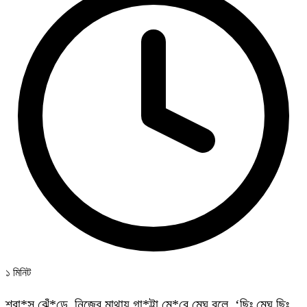
১ মিনিট
শ্বা*স ঝেঁ*ড়ে, নিজের মাথায় গা*ট্টা মে*রে মেঘ বলে, ‘ছিঃ মেঘ ছিঃ,