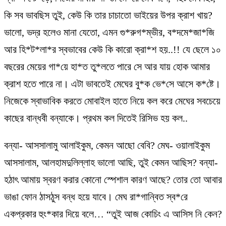
কি সব ভাবছিস তুই, কেউ কি তার চাচাতো ভাইয়ের উপর ক্রাশ খায়?
ভালো, ভদ্র হলেও মানা যেতো, এমন গু*রুগ*ম্ভীর, ব*দমে*জা*জি
আর হি*ট*লা*র স্বভাবের কেউ কি কারো ক্রা*শ হয়..!! যে ছেলে ১০
বছরের মেয়ের গা*য়ে হা*ত তু*লতে পারে সে আর যায় হোক আমার
ক্রাশ হতে পারে না। এটা ভাবতেই মেঘের বু*ক ভে*সে আসে ক*ষ্টে।
নিজেকে স্বাভাবিক করতে মোবাইল হাতে নিয়ে কল করে মেঘের সবচেয়ে
কাছের বান্ধবী বন্যাকে। প্রথম কল দিতেই রিসিভ হয় কল..
বন্যা- আসসালামু আলাইকুম, কেমন আছো বেবি? মেঘ- ওয়ালাইকুম
আসসালাম, আলহামদুলিল্লাহ ভালো আছি, তুই কেমন আছিস? বন্যা-
হঠাৎ আমায় স্বরণ করার কোনো স্পেশাল কারণ আছে? তোর তো আবার
ভাঙা ফোন ঠাসঠুস বন্ধ হয়ে যাবে। মেঘ রা*গান্বিত স্ব*রে
একপ্রকার হুং*কার দিয়ে বলে… “তুই আজ কোচিং এ আসিস নি কেন?