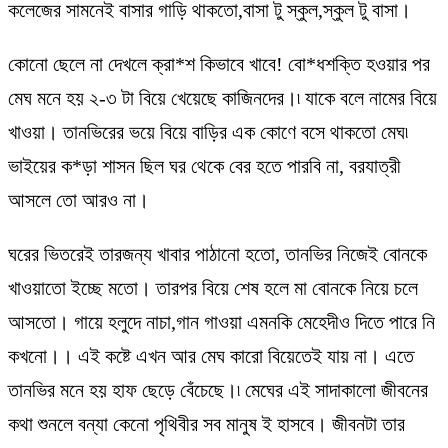
কলেজের সামনেই বাসার গাড়ি থাকতো,বাসা টু স্কুল,স্কুল টু বাসা।
কোনো ছেলে না দেখলে ক্রা*শ কিভাবে খাবে! বো*ধশক্তি হওয়ার পর
মেঘ মনে হয় ২-৩ টা বিয়ে খেয়েছে কাজিনদের।৷ যাকে বলে নামের বিয়ে
খাওয়া। তানভিরের ভয়ে বিয়ে বাড়ির এক কোণে বসে থাকতো মেঘ৷
ভাইয়ের ক*ড়া শাসন ছিল ঘর থেকে বের হতে পারবি না, বরযাত্রী
আসলে তো আরও না।
ঘরের ভিতরেই তারজন্য খাবার পাঠানো হতো, তানভির নিজেই বোনকে
খাওয়াতো ইচ্ছে মতো। তারপর বিয়ে শেষ হলে মা বোনকে নিয়ে চলে
আসতো। গায়ে হলুদে নাচা,গান গাওয়া এমনকি মেহেদীও দিতে পারে নি
কখনো।। এই কষ্টে এখন আর মেঘ কারো বিয়েতেই যায় না। এতে
তানভির মনে হয় হাফ ছেড়ে বেঁচেছে।৷ মেঘের এই সাদাকালো জীবনের
কথা শুনলে বন্যা কেনো পৃথিবীর সব মানুষ ই হাসবে। জীবনটা তার