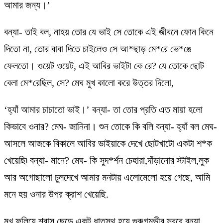
আমার জন্য।’
বন্যা- তাই বল, নাহয় তোর যে ভাই সে তোকে এই জীবনে ফোন কিনে
দিতো না, তোর বাবা দিতে চাইলেও সে আ*ছাড় মে*রে ভে*ঙে
ফেলতো। ওয়েট ওয়েট, এই আবির ভাইটা কে রে? যে তোকে ছোট
বেলা মে*রেছিল, সে? মেঘ মুখ কালো করে উত্তর দিলো,
‘হ্যাঁ আমার চাচাতো ভাই।’ বন্যা- তা তোর প্রতি এত মায়া হলো
কিভাবে ওনার? মেঘ- জানিনা। শুন তোকে কি বলি বন্যা- হ্যাঁ বল মেঘ-
আসলে আজকে বিকালে আবির ভাইয়াকে দেখে ছোটখাটো একটা শ*ক
খেয়েছি৷ বন্যা- মানে? মেঘ- কি সুদ*র্শন চেহারা,দাঁড়ানোর স্টাইল,লুক
আর অগোছালো চুলদেখে আমার মনটায় এলোমেলো হয়ে গেছে, আমি
মনে হয় ওনার উপর ক্রাশ খেয়েছি.
মুখ ফুলিয়ে শ্বাস ছেড়ে একটু ধাতস্থ হয়ে গুরুগম্ভীর স্বরে বন্যা