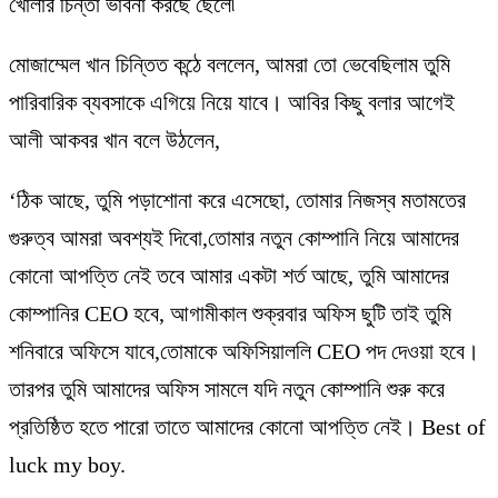
খোলার চিন্তা ভাবনা করছে ছেলে৷
মোজাম্মেল খান চিন্তিত কন্ঠে বললেন, আমরা তো ভেবেছিলাম তুমি
পারিবারিক ব্যবসাকে এগিয়ে নিয়ে যাবে। আবির কিছু বলার আগেই
আলী আকবর খান বলে উঠলেন,
‘ঠিক আছে, তুমি পড়াশোনা করে এসেছো, তোমার নিজস্ব মতামতের
গুরুত্ব আমরা অবশ্যই দিবো,তোমার নতুন কোম্পানি নিয়ে আমাদের
কোনো আপত্তি নেই তবে আমার একটা শর্ত আছে, তুমি আমাদের
কোম্পানির CEO হবে, আগামীকাল শুক্রবার অফিস ছুটি তাই তুমি
শনিবারে অফিসে যাবে,তোমাকে অফিসিয়াললি CEO পদ দেওয়া হবে।
তারপর তুমি আমাদের অফিস সামলে যদি নতুন কোম্পানি শুরু করে
প্রতিষ্ঠিত হতে পারো তাতে আমাদের কোনো আপত্তি নেই। Best of
luck my boy.