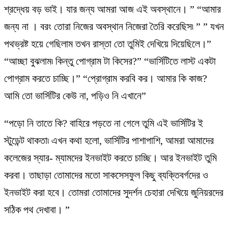
শ্রদ্ধেয় বড় ভাই। যার জন্য আমরা আজ এই অবস্থানে। ” “আমার
জন্য না । বরং তোরা নিজের অবস্থান নিজেরা তৈরি করেছিস৷ ” ” যখন
পথভ্রষ্ট হয়ে গেছিলাম তখন রাস্তা তো তুমিই দেখিয়ে দিয়েছিলে।”
“আচ্ছা বুঝলাম৷ কিন্তু পোগ্রাম টা কিসের?” “ভার্সিটিতে লাস্ট একটা
পোগ্রাম করতে চাচ্ছি।” “প্রোগ্রাম করবি কর। আমার কি কাজ?
আমি তো ভার্সিটির কেউ না, পড়িও নি এখানে”
“পড়ো নি তাতে কি? বাহিরে পড়তে না গেলে তুমি এই ভার্সিটির ই
স্টুডেন্ট থাকতা৷ এখন কথা হলো, ভার্সিটির পাশাপাশি, আমরা আমাদের
কলেজের স্যার- ম্যামদের ইনভাইট করতে চাচ্ছি। আর ইনভাইট তুমি
করবা। তাছাড়া তোমাদের মতো সাকসেসফুল কিছু ব্যক্তিবর্গদের ও
ইনভাইট করা হবে। তোমরা তোমাদের সুদর্শন চেহারা দেখিয়ে জুনিয়রদের
সঠিক পথ দেখাবা। ”