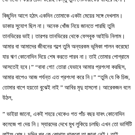
কিছুদিন আগে হঠাৎ একদিন তোমাকে একটা মেয়ের সঙ্গে দেখলাম।
ডাকার সুযোগ ছিল না। অনেক খোঁজ নিয়ে জানতে পারছি তুমি
তানভিরের ভাই। তারপর তানভিরের থেকে ফেসবুক আইডি নিলাম।
আমার বা আমাদের জীবনের গল্পে তুমি অন্যরকম ভূমিকা পালন করেছো
যার ঋণ কোনোদিন দিয়ে শেষ করতে পারব না। তাই তোমার পোগ্রামে
আসতেই হবে।” “বাবা গো! তোরা যেভাবে আমার প্রশংসা করছিস,
আমার বাপেও আজ পর্যন্ত এত প্রশংসা করে নি।” “তুমি যে কি চিজ,
তোমার বাপে হয়তো বুঝেই নাই ” আবির মৃদু হাসলো। আরেকজন বলে
উঠল,
” ভাইয়া জানো, একই শহরে থেকেও গত পাঁচ বছর যাবৎ কোনোদিন
কলেজে পা দেয় নি। স্যারদের দেখে মুখ লুকিয়ে চলছি৷ এখন তো ভার্সিটি
লাইফ শেষ। দুদিন পর কে কোথায় থাকবো তা জানা নেই। তাই