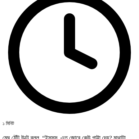
১ মিনিট
মেঘ ঠোঁট উল্টে বলল, “ইসসস, এত জোরে কেউ গাট্টা দেয়? মাথাটা