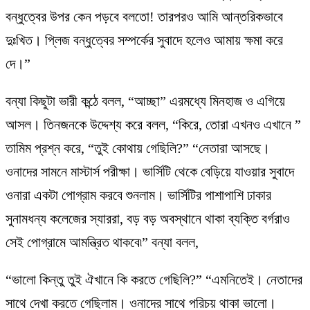
বন্ধুত্বের উপর কেন পড়বে বলতো! তারপরও আমি আন্তরিকভাবে
দুঃখিত। প্লিজ বন্ধুত্বের সম্পর্কের সুবাদে হলেও আমায় ক্ষমা করে
দে।”
বন্যা কিছুটা ভারী কন্ঠে বলল, “আচ্ছা” এরমধ্যে মিনহাজ ও এগিয়ে
আসল। তিনজনকে উদ্দেশ্য করে বলল, “কিরে, তোরা এখনও এখানে ”
তামিম প্রশ্ন করে, “তুই কোথায় গেছিলি?” “নেতারা আসছে।
ওনাদের সামনে মাস্টার্স পরীক্ষা। ভার্সিটি থেকে বেড়িয়ে যাওয়ার সুবাদে
ওনারা একটা পোগ্রাম করবে শুনলাম। ভার্সিটির পাশাপাশি ঢাকার
সুনামধন্য কলেজের স্যাররা, বড় বড় অবস্থানে থাকা ব্যক্তি বর্গরাও
সেই পোগ্রামে আমন্ত্রিত থাকবে৷” বন্যা বলল,
“ভালো কিন্তু তুই ঐখানে কি করতে গেছিলি?” “এমনিতেই। নেতাদের
সাথে দেখা করতে গেছিলাম। ওনাদের সাথে পরিচয় থাকা ভালো।