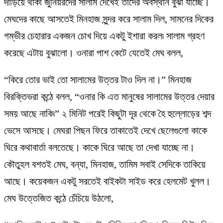
দাঁড়িয়ে থাকা জুনিয়রদের সালাম দেখেই তাদের অবস্থান বুঝা যাচ্ছে।
মেঘদের কাছে আসতেই মিনহাজ সুন্দর করে সালাম দিল, সামনের দিকের
গম্ভীর চেহারার একজন চোখ দিয়ে একটু ইশারা করল৷ সালাম গ্রহণ
করেছে এটায় বুঝালো। ওনারা পাশ কেটে যেতেই মেঘ বলল,
“কিরে তোর ভাই তো সালামের উত্তর টাও দিল না।” মিনহাজ
বিরক্তিভরা কন্ঠে বলল, “ওনার কি এত মানুষের সালামের উত্তর দেয়ার
সময় আছে নাকি৷” ২ মিনিট পরেই কিছুটা দূর থেকে হৈ হুল্লোড়ের শব্দ
ভেসে আসছে। মেঘরা পিছন ফিরে তাকাতেই দেখে ছেলেগুলো কাকে
ঘিরে কথাবার্তা বলতেছে। কাকে ঘিরে আছে তা দেখা যাচ্ছে না।
কৌতুহল বশতই মেঘ, বন্যা, মিনহাজ, তামিম সবাই সেদিকে তাকিয়ে
আছে। কয়েকজন একটু সরতেই বাইকটা সাইড করে হেলমেট খুলল।
মেঘ উত্তেজিত কন্ঠে চেঁচিয়ে উঠলো,