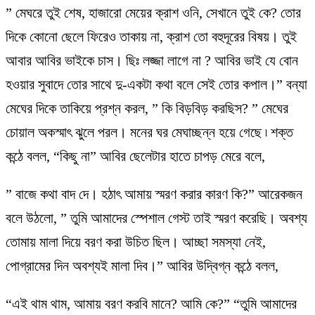
” মেঘরে তুই শেষ, হাজারো মেয়ের ক্রাশ ওনি, সেখানে তুই কে? তোর
দিকে কোনো ছেলে ফিরেও তাকায় না, ক্রাশ তো বহুদূরের বিষয়। তুই
আবার আবির ভাইকে চাস। ছিঃ লজ্জা লাগে না ? আবির ভাই যে বোন
হওয়ার সুবাদে তোর সাথে দু-একটা কথা বলে সেই তোর কপাল।” বন্যা
মেঘের দিকে তাকিয়ে প্রশ্ন করল, ” কি বিড়বিড় করছিস? ” মেঘের
চোয়াল অকস্মাৎ ঝুলে পরল। মনের ঘর মেঘাচ্ছন্ন হয়ে গেছে ৷ শক্ত
কন্ঠে বলল, “কিছু না” আবির ছেলেটার হাতে চাপড় মেরে বলে,
” বাজে কথা বাদ দে। হঠাৎ আমায় স্মরণ করার কারণ কি?” আরেকজন
বলে উঠলো, ” তুমি আমাদের স্পেশাল গেস্ট তাই স্মরণ করেছি। অবশ্য
তোমায় মালা দিয়ে বরণ করা উচিত ছিল। আচ্ছা সমস্যা নেই,
পোগ্রামের দিন অবশ্যই মালা দিব।” আবির উদ্বিগ্ন কন্ঠে বলল,
“এই থাম থাম, আমায় বরণ করবি মানে? আমি কে?” “তুমি আমাদের