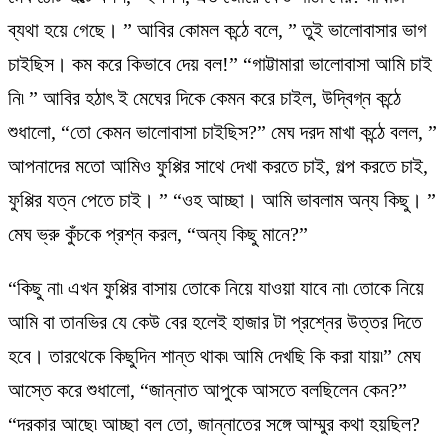
ব্যথা হয়ে গেছে। ” আবির কোমল কন্ঠে বলে, ” তুই ভালোবাসার ভাগ
চাইছিস। কম করে কিভাবে দেয় বল!” “গাট্টামারা ভালোবাসা আমি চাই
নি৷ ” আবির হঠাৎ ই মেঘের দিকে কেমন করে চাইল, উদ্বিগ্ন কন্ঠে
শুধালো, “তো কেমন ভালোবাসা চাইছিস?” মেঘ দরদ মাখা কন্ঠে বলল, ”
আপনাদের মতো আমিও ফুপ্পির সাথে দেখা করতে চাই, গল্প করতে চাই,
ফুপ্পির যত্ন পেতে চাই। ” “ওহ আচ্ছা। আমি ভাবলাম অন্য কিছু। ”
মেঘ ভ্রু কুঁচকে প্রশ্ন করল, “অন্য কিছু মানে?”
“কিছু না৷ এখন ফুপ্পির বাসায় তোকে নিয়ে যাওয়া যাবে না৷ তোকে নিয়ে
আমি বা তানভির যে কেউ বের হলেই হাজার টা প্রশ্নের উত্তর দিতে
হবে। তারথেকে কিছুদিন শান্ত থাক৷ আমি দেখছি কি করা যায়৷” মেঘ
আস্তে করে শুধালো, “জান্নাত আপুকে আসতে বলছিলেন কেন?”
“দরকার আছে৷ আচ্ছা বল তো, জান্নাতের সঙ্গে আম্মুর কথা হয়ছিল?