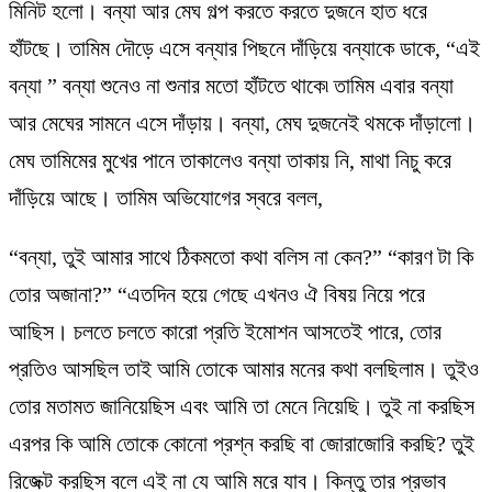
মিনিট হলো। বন্যা আর মেঘ গল্প করতে করতে দুজনে হাত ধরে
হাঁটছে। তামিম দৌড়ে এসে বন্যার পিছনে দাঁড়িয়ে বন্যাকে ডাকে, “এই
বন্যা ” বন্যা শুনেও না শুনার মতো হাঁটতে থাকে৷ তামিম এবার বন্যা
আর মেঘের সামনে এসে দাঁড়ায়। বন্যা, মেঘ দুজনেই থমকে দাঁড়ালো।
মেঘ তামিমের মুখের পানে তাকালেও বন্যা তাকায় নি, মাথা নিচু করে
দাঁড়িয়ে আছে। তামিম অভিযোগের স্বরে বলল,
“বন্যা, তুই আমার সাথে ঠিকমতো কথা বলিস না কেন?” “কারণ টা কি
তোর অজানা?” “এতদিন হয়ে গেছে এখনও ঐ বিষয় নিয়ে পরে
আছিস। চলতে চলতে কারো প্রতি ইমোশন আসতেই পারে, তোর
প্রতিও আসছিল তাই আমি তোকে আমার মনের কথা বলছিলাম। তুইও
তোর মতামত জানিয়েছিস এবং আমি তা মেনে নিয়েছি। তুই না করছিস
এরপর কি আমি তোকে কোনো প্রশ্ন করছি বা জোরাজোরি করছি? তুই
রিজেক্ট করছিস বলে এই না যে আমি মরে যাব। কিন্তু তার প্রভাব