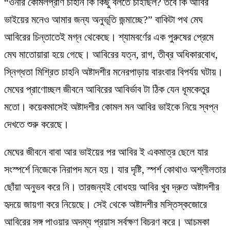
“ওনার কোমলপ্রাণ চাহনি কি কিছু বলতে চাইছিল? তবে কি আবির
ভাইয়ের মনেও আমার জন্য অনুভূতি জন্মাচ্ছে?” বাকিটা পথ মেঘ
আবিরের চিন্তাতেই মগ্ন থেকেছে। শ্যামবর্ণের এক পুরুষের প্রেমে
মেঘ মাতোয়ারা হয়ে গেছে। আবিরের যত্ন, রাগ, তীব্র অধিকারবোধ,
স্নিগ্ধতা মিশ্রিত চাহনি অষ্টাদশীর মনেরপাড়ায় বারংবার বিপর্যয় ঘটায়।
মেঘের প্রাণোচ্ছল জীবনে আবিরের আবির্ভাব টা ঠিক যেন ধূমকেতুর
মতো। কয়েকমাসেই অষ্টাদশীর কোমল মন আবির ভাইকে নিয়ে স্বপ্ন
দেখতে শুরু করেছে।
মেঘের জীবনে বাবা আর ভাইয়ের পর আবির ই একমাত্র ছেলে যার
সংস্পর্শে নিজেকে নিরাপদ মনে হয়। যার দৃষ্টি, স্পর্শ কোথাও অশ্লীলতার
ছোঁয়া অনুভব করে নি। তারজন্যই বোধহয় আবির খুব দ্রুত অষ্টাদশীর
হৃদয়ে জায়গা করে নিয়েছে। সেই থেকে অষ্টাদশীর মস্তিস্কজোরে
আবিরের সঙ্গ পাওয়ার অদম্য প্রয়াস সর্বক্ষণ বিচরণ করে। আচমকা