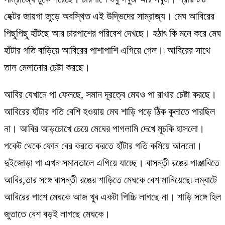
হেক্টর জায়গা জুড়ে অবস্থিত এই উদ্ভিদের সাম্রাজ্য। মেঘ আবিরের
পিছুপিছু হাঁটছে আর চারপাশের পরিবেশ দেখছে। হঠাৎ কি মনে করে মেঘ
হাঁটার গতি বাড়িয়ে আবিরের পাশাপাশি এগিয়ে গেল।৷ আবিরের সাথে
তাল মেলানোর চেষ্টা করছে।
আবির যেখানে পা ফেলছে, সমান দূরত্বে মেঘও পা রাখার চেষ্টা করছে।
আবিরের হাঁটার গতি বেশি হওয়ায় মেঘ শাড়ি পড়ে ঠিক কুলাতে পারছিল
না। আবির আড়চোখে চেয়ে মেঘের পাগলামি দেখে মুচকি হাসলো।
পকেট থেকে ফোন বের করতে করতে হাঁটার গতি কমিয়ে আনলো।
দুইজোড়া পা এখন সমানতালে এগিয়ে যাচ্ছে। বাসন্তী রঙের পাঞ্জাবিতে
আবির,তার সঙ্গে বাসন্তী রঙের শাড়িতে মেঘকে বেশ মানিয়েছে৷ লম্বাটে
আবিরের পাশে মেঘকে আজ খুব একটা পিচ্চি লাগছে না। শাড়ি সঙ্গে হিল
জুতাতে বেশ বড়ই লাগছে মেঘকে।