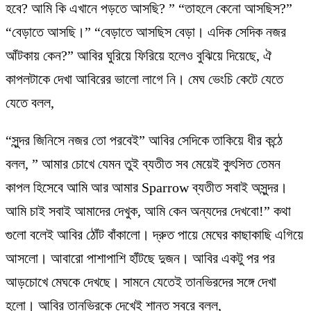
হবে? আমি কি এখানে পড়তে আসছি? ” “তাহলে কেনো আসছিস?”
“বেড়াতে আসছি।” “বেড়াতে আসছিস বেড়া। এদিক সেদিক নজর
আঁটকায় কেন?” আবির ঘুরিয়ে ফিরিয়ে হলেও বুঝিয়ে দিয়েছে, ঐ
কাপলটাকে দেখা আবিরের ভালো লাগে নি। মেঘ ভেংচি কেটে যেতে
যেতে বলল,
“সুন্দর জিনিসে নজর তো পরবেই” আবির সেদিকে তাকিয়ে ধীর কন্ঠে
বলল, ” আমার চোখে যেমন তুই ব্যতীত সব মেয়েই কুৎসিত তেমন
কাপল হিসেবে আমি আর আমার Sparrow ব্যতীত সবাই অসুন্দর।
আমি চাই সবাই আমাদের দেখুক, আমি কেন অন্যদের দেখবো!” কথা
গুলো বলেই আবির ঠোঁট বাঁকালো। দ্রুত পায়ে মেঘের কাছাকাছি এগিয়ে
আসলো। আবারো পাশাপাশি হাঁটছে দুজন। আবির একটু পর পর
আড়চোখে মেঘকে দেখছে। সামনে যেতেই তানভিরদের সঙ্গে দেখা
হলো। আবির তানভিরকে দেখেই শান্ত স্বরে বলল,