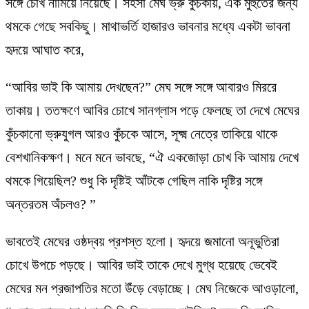
সঙ্গে চোখ নামিয়ে নিয়েছে। সহসা মেঘ ভ্রু কুচকায়, এক মুহুর্তের জন্য
থমকে গেছে সবকিছু। মাথাভর্তি হাজারও ভাবনার মধ্যে একটা ভাবনা
হৃদয়ে আঘাত করে,
“আবির ভাই কি আমায় দেখছেন?” মেঘ সঙ্গে সঙ্গে আবারও মিররে
তাকায়। ততক্ষণে আবির চোখে সানগ্লাস পড়ে ফেলছে তা দেখে মেঘের
কুঁচকানো ভ্রুযুগল আরও কুঁচকে আসে, সূক্ষ্ম নেত্রে তাকিয়ে থাকে
বেশখানিকক্ষণ। মনে মনে ভাবছে, “ঐ একজোড়া চোখ কি আমায় দেখে
থমকে গিয়েছিল? শুধু কি দৃষ্টিই আঁটকে গেছিল নাকি দৃষ্টির সঙ্গে
অন্তরতম অঁচলও? ”
ভাবতেই মেঘের ওষ্ঠদ্বয় প্রশস্ত হলো। হৃদয়ে জমানো অনূভুতিরা
চোখে উপচে পড়ছে। আবির ভাই তাকে দেখে মুগ্ধ হয়েছে ভেবেই
মেঘের মন প্রজাপতির মতো উঁড়ে বেড়াচ্ছে। মেঘ নিজেকে আওড়ালো,