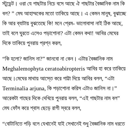
স্টুডেন্ট। ওরা যে গাছটার নিচে বসে আছে ঐ গাছটার বৈজ্ঞানিক নাম কি
বল? ” মেঘ আহাম্মকের মতো তাকিয়ে আছে। এ কেমন মানুষ, বুঝাচ্ছে
কি আর ব্যাটায় বুঝতেছে কি! মনে প্রেম- ভালোবাসা নাই ঠিক আছে,
তাই বলে ঘুরতে এসেও পড়াশোনা? এটা কেমন কথা! আবির মেঘের
দিকে তাকিয়ে পুনরায় প্রশ্ন করল,
“কি হলো? জানিস না?” জানবো না কেন। এটার বৈজ্ঞানিক নাম
Meghalemophyta ceratoabiropteris আবির হা করে তাকিয়ে
আছে।মেঘের মাথায় আস্তে করে গাট্টা দিয়ে আবির বলল, “এটা
Terminalia arjuna, কি পড়াশোনা করিস এটাও জানিস না।”
আরেকটা গাছের দিকে দেখিয়ে পুনরায় বলল, “এই গাছটার নাম বল”
মেঘ ফোঁস করে শ্বাস ছেড়ে রাগী স্বরে বলল,
“বোটানিতে পড়ি বলে যেখানেই যাই সেখানেই শুধু বৈজ্ঞানিক নাম ধরতে