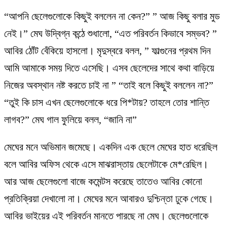
“আপনি ছেলেগুলোকে কিছুই বললেন না কেন?” ” আজ কিছু বলার মুড
নেই।” মেঘ উদ্বিগ্ন কন্ঠে শুধালো, “এত পরিবর্তন কিভাবে সম্ভব? ”
আবির ঠোঁট বেঁকিয়ে হাসলো। মৃদুস্বরে বলল, ” ফাল্গুনের প্রথম দিন
আমি আমাকে সময় দিতে এসেছি। এসব ছেলেদের সাথে কথা বাড়িয়ে
নিজের অবস্থান নষ্ট করতে চাই না ” “তাই বলে কিছুই বললেন না?”
“তুই কি চাস এখন ছেলেগুলোকে ধরে পি*টায়? তাহলে তোর শান্তি
লাগব?” মেঘ গাল ফুলিয়ে বলল, “জানি না”
মেঘের মনে অভিমান জমেছে। একদিন এক ছেলে মেঘের হাত ধরেছিল
বলে আবির অফিস থেকে এসে মাঝরাস্তায় ছেলেটাকে মে*রেছিল।
আর আজ ছেলেগুলো বাজে কমেন্টস করেছে তাতেও আবির কোনো
প্রতিক্রিয়া দেখালো না। মেঘের মনে আবারও দুশ্চিন্তা ঢুকে গেছে।
আবির ভাইয়ের এই পরিবর্তন মানতে পারছে না মেঘ। ছেলেগুলোকে