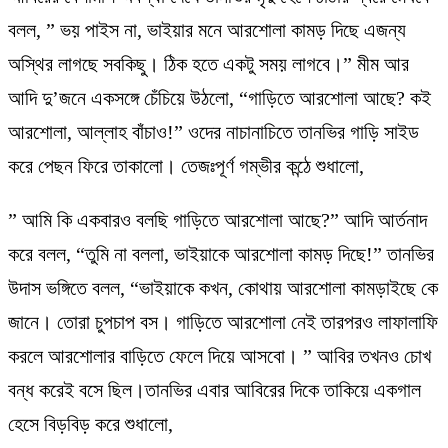
বলল, ” ভয় পাইস না, ভাইয়ার মনে আরশোলা কামড় দিছে এজন্য
অস্থির লাগছে সবকিছু। ঠিক হতে একটু সময় লাগবে।” মীম আর
আদি দু’জনে একসঙ্গে চেঁচিয়ে উঠলো, “গাড়িতে আরশোলা আছে? কই
আরশোলা, আল্লাহ বাঁচাও!” ওদের নাচানাচিতে তানভির গাড়ি সাইড
করে পেছন ফিরে তাকালো। তেজঃপূর্ণ গম্ভীর কন্ঠে শুধালো,
” আমি কি একবারও বলছি গাড়িতে আরশোলা আছে?” আদি আর্তনাদ
করে বলল, “তুমি না বললা, ভাইয়াকে আরশোলা কামড় দিছে!” তানভির
উদাস ভঙ্গিতে বলল, “ভাইয়াকে কখন, কোথায় আরশোলা কামড়াইছে কে
জানে। তোরা চুপচাপ বস। গাড়িতে আরশোলা নেই তারপরও লাফালাফি
করলে আরশোলার বাড়িতে ফেলে দিয়ে আসবো। ” আবির তখনও চোখ
বন্ধ করেই বসে ছিল।তানভির এবার আবিরের দিকে তাকিয়ে একগাল
হেসে বিড়বিড় করে শুধালো,