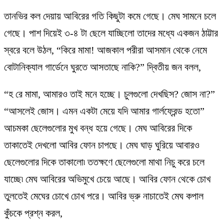
তানভির কল দেয়ায় আবিরের গতি কিছুটা কমে গেছে। মেঘ সামনে চলে
গেছে। পাশ দিয়েই ৩-৪ টা ছেলে যাচ্ছিলো তাদের মধ্যে একজন ঠাট্টার
স্বরে বলে উঠল, “কিরে মামা! আজকাল পরীরা আসমান থেকে নেমে
বোটানিক্যাল গার্ডেনে ঘুরতে আসতাছে নাকি?” দ্বিতীয় জন বলল,
“হ রে মামা, আমারও তাই মনে হচ্ছে। চুলগুলো দেখছিস? জোস না?”
“আসলেই জোস। এমন একটা মেয়ে যদি আমার গার্লফ্রেন্ড হতো”
আচমকা ছেলেগুলোর মুখ বন্ধ হয়ে গেছে। মেঘ আবিরের দিকে
তাকাতেই দেখলো আবির ফোন চাপছে। মেঘ ঘাড় ঘুরিয়ে আবারও
ছেলেগুলোর দিকে তাকালো৷ ততক্ষণে ছেলেগুলো মাথা নিচু করে চলে
যাচ্ছে৷ মেঘ আবিরের অভিমুখে চেয়ে আছে। আবির ফোন থেকে চোখ
তুলতেই মেঘের চোখে চোখ পরে। আবির ভ্রু নাচাতেই মেঘ কপাল
কুঁচকে প্রশ্ন করল,