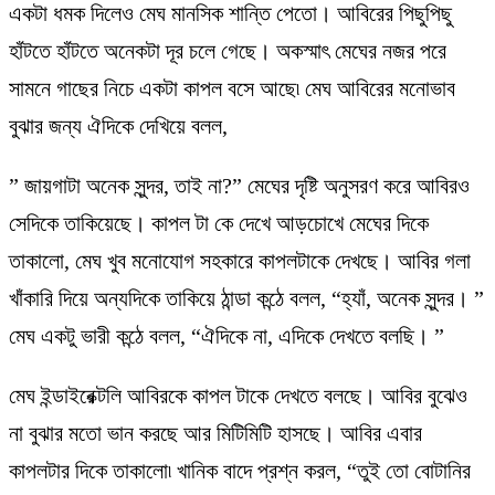
একটা ধমক দিলেও মেঘ মানসিক শান্তি পেতো। আবিরের পিছুপিছু
হাঁটতে হাঁটতে অনেকটা দূর চলে গেছে। অকস্মাৎ মেঘের নজর পরে
সামনে গাছের নিচে একটা কাপল বসে আছে৷ মেঘ আবিরের মনোভাব
বুঝার জন্য ঐদিকে দেখিয়ে বলল,
” জায়গাটা অনেক সুন্দর, তাই না?” মেঘের দৃষ্টি অনুসরণ করে আবিরও
সেদিকে তাকিয়েছে। কাপল টা কে দেখে আড়চোখে মেঘের দিকে
তাকালো, মেঘ খুব মনোযোগ সহকারে কাপলটাকে দেখছে। আবির গলা
খাঁকারি দিয়ে অন্যদিকে তাকিয়ে ঠান্ডা কন্ঠে বলল, “হ্যাঁ, অনেক সুন্দর। ”
মেঘ একটু ভারী কন্ঠে বলল, “ঐদিকে না, এদিকে দেখতে বলছি। ”
মেঘ ইন্ডাইরেক্টলি আবিরকে কাপল টাকে দেখতে বলছে। আবির বুঝেও
না বুঝার মতো ভান করছে আর মিটিমিটি হাসছে। আবির এবার
কাপলটার দিকে তাকালো৷ খানিক বাদে প্রশ্ন করল, “তুই তো বোটানির