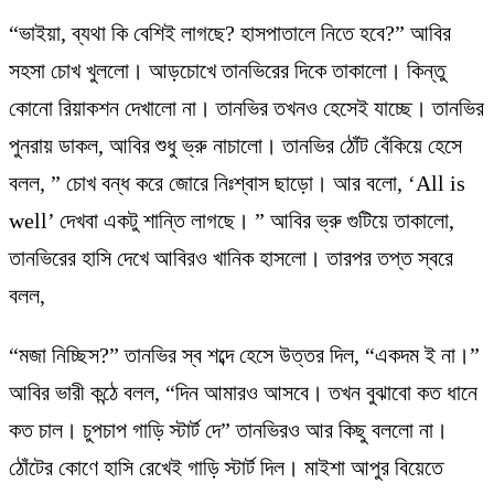
“ভাইয়া, ব্যথা কি বেশিই লাগছে? হাসপাতালে নিতে হবে?” আবির
সহসা চোখ খুললো। আড়চোখে তানভিরের দিকে তাকালো। কিন্তু
কোনো রিয়াকশন দেখালো না। তানভির তখনও হেসেই যাচ্ছে। তানভির
পুনরায় ডাকল, আবির শুধু ভ্রু নাচালো। তানভির ঠোঁট বেঁকিয়ে হেসে
বলল, ” চোখ বন্ধ করে জোরে নিঃশ্বাস ছাড়ো। আর বলো, ‘All is
well’ দেখবা একটু শান্তি লাগছে। ” আবির ভ্রু গুটিয়ে তাকালো,
তানভিরের হাসি দেখে আবিরও খানিক হাসলো। তারপর তপ্ত স্বরে
বলল,
“মজা নিচ্ছিস?” তানভির স্ব শব্দে হেসে উত্তর দিল, “একদম ই না।”
আবির ভারী কন্ঠে বলল, “দিন আমারও আসবে। তখন বুঝাবো কত ধানে
কত চাল। চুপচাপ গাড়ি স্টার্ট দে” তানভিরও আর কিছু বললো না।
ঠোঁটের কোণে হাসি রেখেই গাড়ি স্টার্ট দিল। মাইশা আপুর বিয়েতে