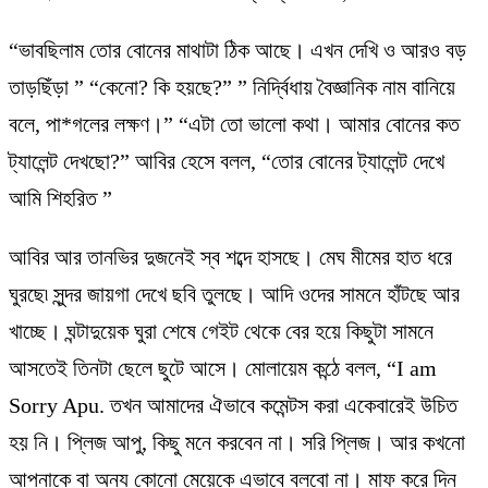
“ভাবছিলাম তোর বোনের মাথাটা ঠিক আছে। এখন দেখি ও আরও বড়
তাড়ছিঁড়া ” “কেনো? কি হয়ছে?” ” নির্দ্বিধায় বৈজ্ঞানিক নাম বানিয়ে
বলে, পা*গলের লক্ষণ।” “এটা তো ভালো কথা। আমার বোনের কত
ট্যালেন্ট দেখছো?” আবির হেসে বলল, “তোর বোনের ট্যালেন্ট দেখে
আমি শিহরিত ”
আবির আর তানভির দুজনেই স্ব শব্দে হাসছে। মেঘ মীমের হাত ধরে
ঘুরছে৷ সুন্দর জায়গা দেখে ছবি তুলছে। আদি ওদের সামনে হাঁটছে আর
খাচ্ছে। ঘন্টাদুয়েক ঘুরা শেষে গেইট থেকে বের হয়ে কিছুটা সামনে
আসতেই তিনটা ছেলে ছুটে আসে। মোলায়েম কন্ঠে বলল, “I am
Sorry Apu. তখন আমাদের ঐভাবে কমেন্টস করা একেবারেই উচিত
হয় নি। প্লিজ আপু, কিছু মনে করবেন না। সরি প্লিজ। আর কখনো
আপনাকে বা অন্য কোনো মেয়েকে এভাবে বলবো না। মাফ করে দিন