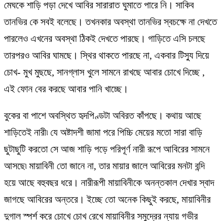
মেঘকে শাড়ি পড়া দেখে আবির সারারাত ঘুমাতে পারে নি। সাকিব
তানভির কে সবই বলেছে। তখনকার অবস্থা তানভির স্বচক্ষে না দেখতে
পারলেও এখনের অবস্থা ঠিকই দেখতে পারছে। গাড়িতে এসি চলছে
তারপরও আবির ঘামছে। স্থির থাকতে পারছে না, একবার টিস্যু দিয়ে
চোখ- মুখ মুছছে, সানগ্লাস খুলে সামনে রাখছে আবার চোখে দিচ্ছে ,
এই ফোন বের করছে আবার পানি খাচ্ছে।
বুকের বা পাশে অবস্থিত হৃদপিণ্ডটা অবিরত কাঁপছে। কথায় আছে
শাড়িতেই নারী৷ যে অষ্টাদশী জামা পরে পিচ্চি মেয়ের মতো সারা বাড়ি
ছুটাছুটি করতো সে আজ শাড়ি পড়ে পরিপূর্ণ নারী রূপে আবিরের সামনে
আসছে৷ মায়াবিনী তো জানে না, তার মায়ার জালে আবিরের মনটা বন্দি
হয়ে আছে বহুবছর ধরে। নারীরূপী মায়াবিনীকে অনন্তকাল দেখার স্বাদ
জাগছে আবিরের অন্তরে। ইচ্ছে তো অনেক কিছুই করছে, মায়াবিনীর
দুগাল স্পর্শ করে চোখে চোখ রেখে মায়াবিনীর সমুদ্রের ন্যায় গভীর