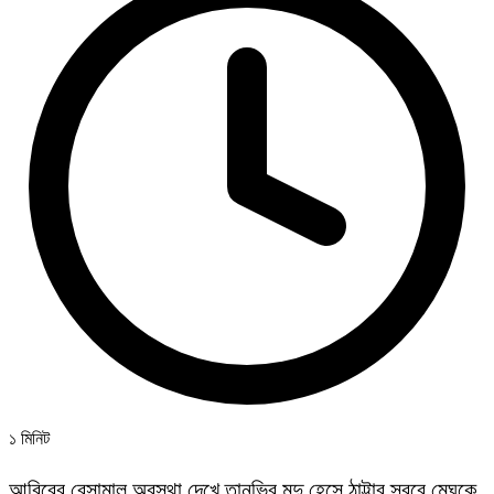
১ মিনিট
আবিরের বেসামাল অবস্থা দেখে তানভির মৃদু হেসে ঠাট্টার স্বরে মেঘকে