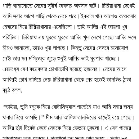
গাড়ি থামানোতে মেঘের সুদীর্ঘ ভাবনার অবসান ঘটে। চিরিয়াখানা দেখেই
আদি সবার আগে গাড়ি থেকে নেমে পরে।ইকবাল খান আগেও কয়েকবার
মেঘদের নিয়ে চিরিয়াখানায় এসেছিলো। তাই আদির এই জায়গা খুব
পরিচিত। চিরিয়াখানায় ঘুরতে ঘুরতে আদির খুদা লেগে গেছে৷ আদির সঙ্গে
মীমও জানালো, তারও খুদা লাগছে। কিন্তু মেঘের সেসবে মনোযোগ
নেই৷ তার মন মস্তিষ্ক জুড়ে শুধুই আবির ভাই ঘুরপাক খাচ্ছে।
এরমধ্যে বেশ কয়েকবার চোখাচোখি হয়েছে দুজনের। মেঘের আগে
আবিরই চোখ নামিয়ে নেয়৷ চিরিয়াখানা থেকে বের হতেই তানভির ঠান্ডা
কন্ঠে বলল,
“ভাইয়া, তুমি বনুকে নিয়ে বোটানিক্যাল গার্ডেনে যাও আমি সবার জন্য
খাবার নিয়ে আসছি।” মীম আর আদিও তানভিরের কাছেই রয়ে গেছে।
আবির দুটা টিকেট কেটে মেঘকে নিয়ে ভেতরে ঢুকলো। এ যেন গাছের
সাম্রাজ্যে ঢুকে পরেছে। চারপাশে শুধু সবুজ আর সবুজ। প্রায় ৮৪