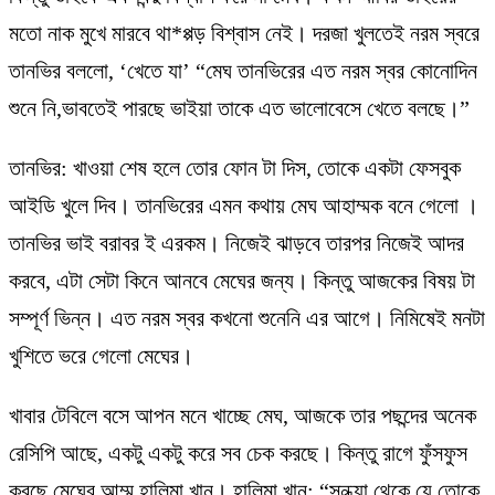
মতো নাক মুখে মারবে থা*প্পড় বিশ্বাস নেই। দরজা খুলতেই নরম স্বরে
তানভির বললো, ‘খেতে যা’ “মেঘ তানভিরের এত নরম স্বর কোনোদিন
শুনে নি,ভাবতেই পারছে ভাইয়া তাকে এত ভালোবেসে খেতে বলছে।”
তানভির: খাওয়া শেষ হলে তোর ফোন টা দিস, তোকে একটা ফেসবুক
আইডি খুলে দিব। তানভিরের এমন কথায় মেঘ আহাম্মক বনে গেলো ।
তানভির ভাই বরাবর ই এরকম। নিজেই ঝাড়বে তারপর নিজেই আদর
করবে, এটা সেটা কিনে আনবে মেঘের জন্য। কিন্তু আজকের বিষয় টা
সম্পূর্ণ ভিন্ন। এত নরম স্বর কখনো শুনেনি এর আগে। নিমিষেই মনটা
খুশিতে ভরে গেলো মেঘের।
খাবার টেবিলে বসে আপন মনে খাচ্ছে মেঘ, আজকে তার পছন্দের অনেক
রেসিপি আছে, একটু একটু করে সব চেক করছে। কিন্তু রাগে ফুঁসফুস
করছে মেঘের আম্মু হালিমা খান। হালিমা খান: “সন্ধ্যা থেকে যে তোকে