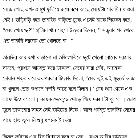
বেজে গেছে এখনও মুখ ফুলিয়ে রুমে বসে আছে মেয়েটা৷ সারাদিন খাওয়া
নেই। তড়িঘড়ি করে তানভির বাড়িতে ঢুকে৷ এসেই মাকে জিজ্ঞেস করে,
“মেঘ খেয়েছে?” হালিমা খান সহসা উত্তর দিলেন, ” সন্ধ্যার পর থেকে
এত ডাকছি দরজায় তো খোলছে না।”
তানভির আর কথা বাড়ালো না তড়িৎগতিতে ছুটে গেলো বোনের দরজার
সামনে, প্রথমে আস্তে করে ডাকলো৷ মেঘের সারা নেই, আচমকা
চোয়াল শক্ত করে একপ্রকার চিৎকার দিলো, ‘মেঘ তুই এই মুহুর্তে দরজা
না খুললে তোর কপালে শ*নি আছে বলে দিলাম।’ মেঘ শুয়া থেকে এক
লাফে উঠে বসলো। কয়েক সেকেন্ডে দৌড়ে গিয়ে দরজা টা খুললো। চোখ
তুলে তাকানোর সাহস নেই ভাইয়ের দিকে। আজ পর্যন্ত তানভির মেঘের
গায়ে হাত তুলে নি শুধু ধ*মক ই দেয়৷
কিন্তু ভাইকে এক বিন্দু বিশ্বাস করে না মেঘ। কখন আবির ভাইয়ের