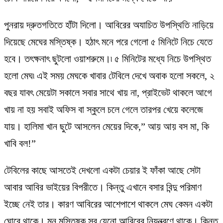
পুনরায় দ্রুতগতিতে হাঁটা দিলো। আবিরের অযাচিত উপস্থিতি নাড়িয়ে
দিয়েছে মেঘের মস্তিষ্ক। হঠাৎ মনে পরে গেলো ৫ মিনিটে নিচে যেতে
হবে। তৎক্ষনাৎ ছুটলো ওয়াশরুমে।৷ ৫ মিনিটের মধ্যে নিচে উপস্থিত
হলো মেঘ৷ এই সময় মেঘকে খাবার টেবিলে দেখে অবাক হলো সকলে, ২
বছর যাবৎ মেয়েটা সকালে সবার সাথে খায় না, প্রাইভেট থাকলে আগে
খায় না হয় সবাই অফিস বা স্কুলে চলে গেলে তারপর খেয়ে কলেজে
যায়। হালিমা খান ছুটে আসলেন মেয়ের দিকে,” আয় আয় বস মা, কি
খাবি বল!”
টেবিলের কাছে আসতেই দেখলো একটা চেয়ার ই ফাঁকা আছে সেটা
আবার আবির ভাইয়ের বিপরীতে। কিন্তু এখানে বসার বিন্দু পরিমাণ
ইচ্ছে নেই তার। কারণ আবিরের আশেপাশে থাকলে মেঘ কেমন একটা
ঘোরে থাকে। মন,মস্তিষ্ক সব যেনো আবিরের নিয়ন্ত্রণে থাকে। কিন্তু