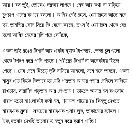
আয়। বস তুই, তোকেও দরকার লাগবে। মেঘ আর কথা না বাড়িয়ে
চুপচাপ খাটের কর্ণারে বসলো। আবির নেই রুমে, ওয়াশরুমে আছে মনে
হয়৷ তানভির ফোন নিয়ে কি যেনো করছে, তখন ই ওয়াশরুম থেকে বের
হলো আবির মেঘের দৃষ্টি পরে সেদিকে,
একটা ছাই রঙের টিশার্ট আর একটা ব্ল্যাক টাওজার, ভেজা চুল গুলো
থেকে টপটপ করে পানি পরছে। শরীরের টিশার্ট টা অনেকটায় ভিজে
গেছে।৷ মেঘ টেনে হিঁচড়ে দৃষ্টি নামিয়ে আনলো, মনে মনে ভাবছে, একটা
মানুষ এত কিউট কিভাবে হয়,যদি পারতাম আমার পড়ার টেবিলে সাজিয়ে
রাখতাম, সারাদিন পড়তাম আর দেখতাম। তাহলে আমার মন কখনোই
খারাপ হতো না!লোকটা ফর্সা নন, শ্যামলা গায়ের রঙ কিন্তু দেখতে
মারা*ত্মক সুন্দর। সবচেয়ে মারা*ত্মক ওনার লুক, তাকানোর স্টাইল।
উফ,যতবার দেখছি ততবার ই নতুন করে ক্রাশ খাচ্ছি!