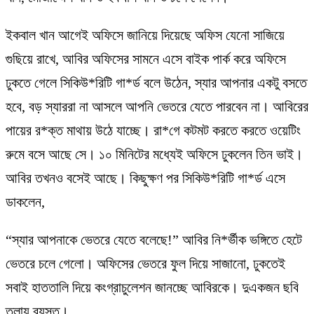
ইকবাল খান আগেই অফিসে জানিয়ে দিয়েছে অফিস যেনো সাজিয়ে
গুছিয়ে রাখে, আবির অফিসের সামনে এসে বাইক পার্ক করে অফিসে
ঢুকতে গেলে সিকিউ*রিটি গা*র্ড বলে উঠেন, স্যার আপনার একটু বসতে
হবে, বড় স্যাররা না আসলে আপনি ভেতরে যেতে পারবেন না। আবিরের
পায়ের র*ক্ত মাথায় উঠে যাচ্ছে। রা*গে কটমট করতে করতে ওয়েটিং
রুমে বসে আছে সে। ১০ মিনিটের মধ্যেই অফিসে ঢুকলেন তিন ভাই।
আবির তখনও বসেই আছে। কিছুক্ষণ পর সিকিউ*রিটি গা*র্ড এসে
ডাকলেন,
“স্যার আপনাকে ভেতরে যেতে বলেছে!” আবির নি*র্ভীক ভঙ্গিতে হেটে
ভেতরে চলে গেলো। অফিসের ভেতরে ফুল দিয়ে সাজানো, ঢুকতেই
সবাই হাততালি দিয়ে কংগ্রাচুলেশন জানচ্ছে আবিরকে। দুএকজন ছবি
তুলায় ব্যস্ত।