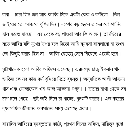
বাবা – চাচা তিন জন আর আবির মিলে একটা কেক ও কাটলো। তিন
ভাইয়ের তো আজকে খুশির দিন। বংশের বড় ছেলে তাদের কোম্পানির
হাল ধরতে যাচ্ছে। এর থেকে বড় পাওয়া আর কি আছে। তানভিরের
মতে আবির যদি মুখের উপর বলে দিতো আমি ব্যবসা সামলাবো না তখন
তো কিছুই করার ছিল না। আবির যেহেতু মেনে নিয়েছে এতেই হবে।
ঘন্টাখানেক হলো আবির অফিসে এসেছে। এরমধ্যে চাচ্চু ইকবাল খান
ভাতিজাকে সব কাজ কর্ম বুঝিয়ে দিতে ব্যস্ত। অন্যদিকে আলী আহমদ
খান এবং মোজাম্মেল খান আজ আড্ডায় মগ্ন।। তাদের মাথা থেকে সব
চাপ চলে গেছে। দুই ভাই মিলে চা খাচ্ছে, খুনশুটি করছে। এত বছরের
ব্যবসায়িক জীবনের অবসানের সময় এসেছে এবার।
সারাদিন আবিরের ব্যস্ততায় কাটে, প্রথম দিনের অফিস, দায়িত্ব বুঝে