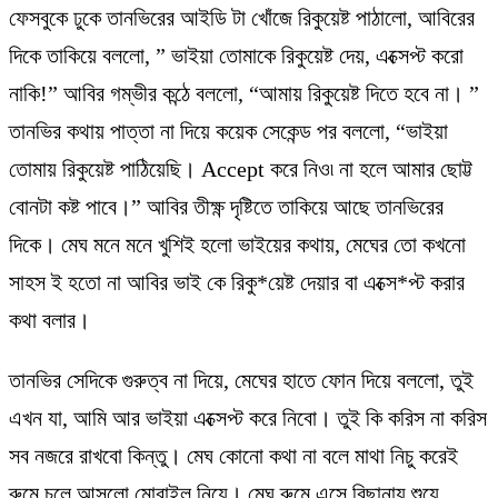
ফেসবুকে ঢুকে তানভিরের আইডি টা খোঁজে রিকুয়েষ্ট পাঠালো, আবিরের
দিকে তাকিয়ে বললো, ” ভাইয়া তোমাকে রিকুয়েষ্ট দেয়, এক্সেপ্ট করো
নাকি!” আবির গম্ভীর কন্ঠে বললো, “আমায় রিকুয়েষ্ট দিতে হবে না। ”
তানভির কথায় পাত্তা না দিয়ে কয়েক সেকেন্ড পর বললো, “ভাইয়া
তোমায় রিকুয়েষ্ট পাঠিয়েছি। Accept করে নিও৷ না হলে আমার ছোট্ট
বোনটা কষ্ট পাবে।” আবির তীক্ষ্ণ দৃষ্টিতে তাকিয়ে আছে তানভিরের
দিকে। মেঘ মনে মনে খুশিই হলো ভাইয়ের কথায়, মেঘের তো কখনো
সাহস ই হতো না আবির ভাই কে রিকু*য়েষ্ট দেয়ার বা এক্সে*প্ট করার
কথা বলার।
তানভির সেদিকে গুরুত্ব না দিয়ে, মেঘের হাতে ফোন দিয়ে বললো, তুই
এখন যা, আমি আর ভাইয়া এক্সেপ্ট করে নিবো। তুই কি করিস না করিস
সব নজরে রাখবো কিন্তু। মেঘ কোনো কথা না বলে মাথা নিচু করেই
রুমে চলে আসলো মোবাইল নিয়ে। মেঘ রুমে এসে বিছানায় শুয়ে