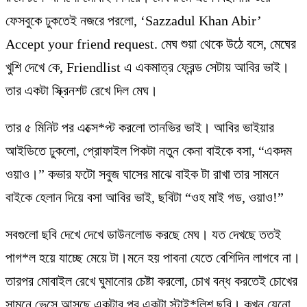
ফেসবুকে ঢুকতেই নজরে পরলো, ‘Sazzadul Khan Abir’
Accept your friend request. মেঘ শুয়া থেকে উঠে বসে, মেঘের
খুশি দেখে কে, Friendlist এ একমাত্র ফ্রেন্ড সেটায় আবির ভাই।
তার একটা স্ক্রিনশট রেখে দিল মেঘ।
তার ৫ মিনিট পর এক্সে*প্ট করলো তানভির ভাই। আবির ভাইয়ার
আইডিতে ঢুকলো, প্রোফাইল পিকটা নতুন কেনা বাইকে বসা, “একদম
ওয়াও।” কভার ফটো সবুজ ঘাসের মাঝে বাইক টা রাখা তার সামনে
বাইকে হেলান দিয়ে বসা আবির ভাই, ছবিটা “ওহ মাই গড, ওয়াও!”
সবগুলো ছবি দেখে দেখে ডাউনলোড করছে মেঘ। যত দেখছে ততই
পাগ*ল হয়ে যাচ্ছে মেয়ে টা।মনে হয় পাবনা যেতে বেশিদিন লাগবে না।
তারপর মোবাইল রেখে ঘুমানোর চেষ্টা করলো, চোখ বন্ধ করতেই চোখের
সামনে ভেসে আসছে একটার পর একটা স্টাই*লিশ ছবি। কখন যেনো