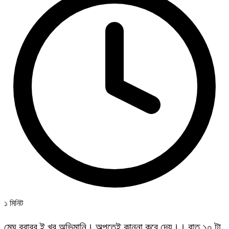
১ মিনিট
মেঘ বরাবর ই খুব অভিমানি। অল্পতেই কান্না করে দেয়।। রাত ১০ টা