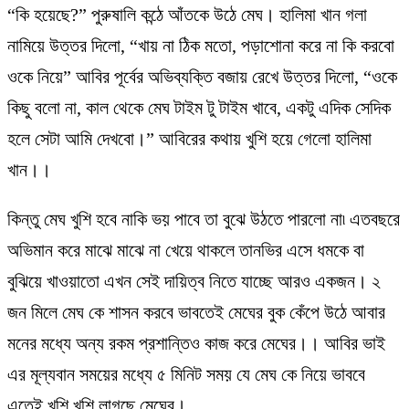
“কি হয়েছে?” পুরুষালি কন্ঠে আঁতকে উঠে মেঘ। হালিমা খান গলা
নামিয়ে উত্তর দিলো, “খায় না ঠিক মতো, পড়াশোনা করে না কি করবো
ওকে নিয়ে” আবির পূর্বের অভিব্যক্তি বজায় রেখে উত্তর দিলো, “ওকে
কিছু বলো না, কাল থেকে মেঘ টাইম টু টাইম খাবে, একটু এদিক সেদিক
হলে সেটা আমি দেখবো।” আবিরের কথায় খুশি হয়ে গেলো হালিমা
খান।।
কিন্তু মেঘ খুশি হবে নাকি ভয় পাবে তা বুঝে উঠতে পারলো না৷ এতবছরে
অভিমান করে মাঝে মাঝে না খেয়ে থাকলে তানভির এসে ধমকে বা
বুঝিয়ে খাওয়াতো এখন সেই দায়িত্ব নিতে যাচ্ছে আরও একজন। ২
জন মিলে মেঘ কে শাসন করবে ভাবতেই মেঘের বুক কেঁপে উঠে আবার
মনের মধ্যে অন্য রকম প্রশান্তিও কাজ করে মেঘের।। আবির ভাই
এর মূল্যবান সময়ের মধ্যে ৫ মিনিট সময় যে মেঘ কে নিয়ে ভাববে
এতেই খুশি খুশি লাগছে মেঘের।