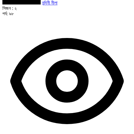
নন্দিনী নীলা
সিজন :
২
পর্ব:
৯৮