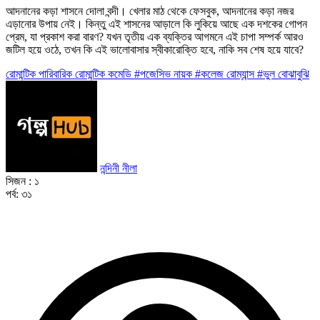
আদনানের কড়া শাসনে দোলা বন্দী। খেলার মাঠ থেকে ফেসবুক, আদনানের কড়া নজর
এড়ানোর উপায় নেই। কিন্তু এই শাসনের আড়ালে কি লুকিয়ে আছে এক দশকের গোপন
প্রেম, যা প্রকাশ করা বারণ? যখন তৃতীয় এক ব্যক্তির আগমনে এই চাপা সম্পর্ক আরও
জটিল হয়ে ওঠে, তখন কি এই ভালোবাসার স্বীকারোক্তি হবে, নাকি সব শেষ হয়ে যাবে?
রোমান্টিক
পারিবারিক
রোমান্টিক কমেডি
#পজেসিভ নায়ক
#কলেজ রোম্যান্স
#ভুল বোঝাবুঝি
নন্দিনী নীলা
সিজন :
১
পর্ব:
৩১