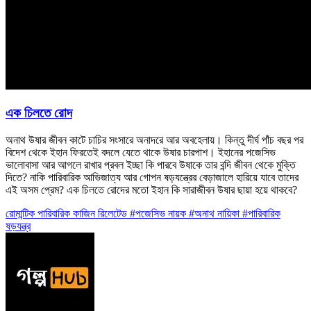
এক চিলতে রোদ
অনাথ উষার জীবন কাটে চাচির সংসারে অনাদরে আর অবহেলায়। কিন্তু দীর্ঘ পাঁচ বছর পর
বিদেশ থেকে ইহান ফিরতেই বদলে যেতে থাকে উষার চারপাশ। ইহানের পজেসিভ
ভালোবাসা আর আগলে রাখার প্রবল ইচ্ছা কি পারবে উষাকে তার বন্দি জীবন থেকে মুক্তি
দিতে? নাকি পারিবারিক আভিজাত্য আর গোপন ষড়যন্ত্রের বেড়াজালে হারিয়ে যাবে তাদের
এই অসম প্রেম? এক চিলতে রোদের মতো ইহান কি সারাজীবন উষার ছায়া হয়ে থাকবে?
রোমান্টিক
পারিবারিক
কাজিন রিলেটেড
#পজেসিভ নায়ক
#অনাথ নায়িকা
#পারিবারিক
ষড়যন্ত্র