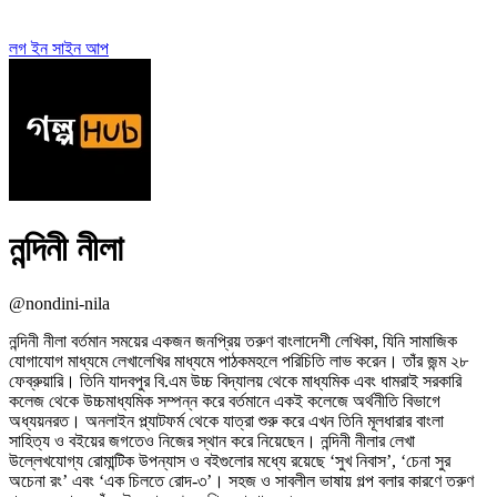
লগ ইন
সাইন আপ
নন্দিনী নীলা
@nondini-nila
নন্দিনী নীলা বর্তমান সময়ের একজন জনপ্রিয় তরুণ বাংলাদেশী লেখিকা, যিনি সামাজিক
যোগাযোগ মাধ্যমে লেখালেখির মাধ্যমে পাঠকমহলে পরিচিতি লাভ করেন। তাঁর জন্ম ২৮
ফেব্রুয়ারি। তিনি যাদবপুর বি.এম উচ্চ বিদ্যালয় থেকে মাধ্যমিক এবং ধামরাই সরকারি
কলেজ থেকে উচ্চমাধ্যমিক সম্পন্ন করে বর্তমানে একই কলেজে অর্থনীতি বিভাগে
অধ্যয়নরত। অনলাইন প্ল্যাটফর্ম থেকে যাত্রা শুরু করে এখন তিনি মূলধারার বাংলা
সাহিত্য ও বইয়ের জগতেও নিজের স্থান করে নিয়েছেন। নন্দিনী নীলার লেখা
উল্লেখযোগ্য রোমান্টিক উপন্যাস ও বইগুলোর মধ্যে রয়েছে ‘সুখ নিবাস’, ‘চেনা সুর
অচেনা রং’ এবং ‘এক চিলতে রোদ-৩’। সহজ ও সাবলীল ভাষায় গল্প বলার কারণে তরুণ