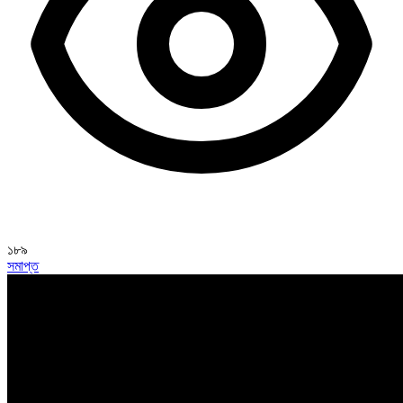
১৮৯
সমাপ্ত