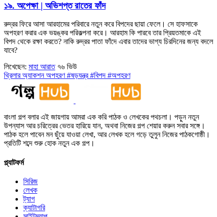
১৯.
অপেক্ষা | অভিশপ্ত রাতের ফাঁদ
রুদ্রর ফিরে আসা আরহামের পরিবারে নতুন করে বিপদের ছায়া ফেলে। সে হাফসাকে
অপহরণ করার এক ভয়ঙ্কর পরিকল্পনা করে। আরহাম কি পারবে তার প্রিয়তমাকে এই
বিপদ থেকে রক্ষা করতে? নাকি রুদ্রর পাতা ফাঁদে এবার তাদের ভাগ্য চিরদিনের জন্য বদলে
যাবে?
লিখেছেন:
মাহা আরাত
৭৬ ভিউ
থ্রিলার
অ্যাকশন
অপহরণ
#ষড়যন্ত্র
#বিপদ
#অপহরণ
বাংলা গল্প বলার এই জায়গায় আমরা এক করি পাঠক ও লেখকের পথচলা। পড়ুন নতুন
উপন্যাস আর চরিত্রের ভেতর হারিয়ে যান, অথবা নিজের গল্প শেয়ার করুন সবার সঙ্গে।
পাঠক হলে পাবেন মন ছুঁয়ে যাওয়া লেখা, আর লেখক হলে গড়ে তুলুন নিজের পাঠকগোষ্ঠী।
প্রতিটি শব্দে শুরু হোক নতুন এক গল্প।
প্ল্যাটফর্ম
সিরিজ
লেখক
ট্যাগ
ক্যাটাগরি
সাইটম্যাপ