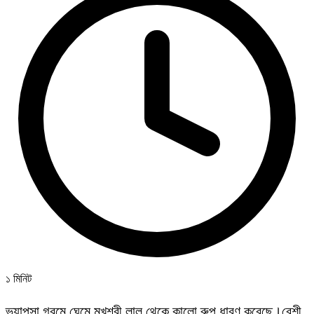
১ মিনিট
ভ্যাপসা গরমে ঘেমে মুখশ্রী লাল থেকে কালো রুপ ধারণ করেছে।বেশী