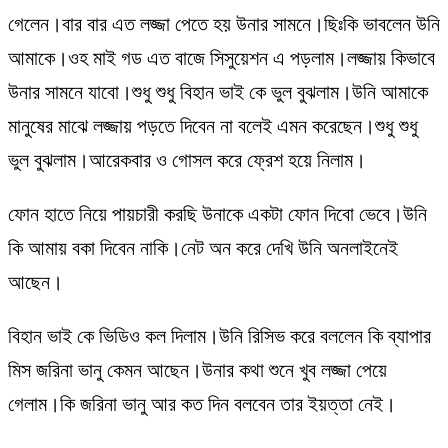
গেলেন।বার বার এত লজ্জা পেতে হয় উনার সামনে।ছিঃকি ভাবলেন উনি
আমাকে।ওহ মাই গড এত বাজে সিসুয়েশন এ পড়লাম।লজ্জায় কিভাবে
উনার সামনে যাবো।শুধু শুধু বিহান ভাই কে ভুল বুঝলাম।উনি আমাকে
মানুষের মাঝে লজ্জায় পড়তে দিবেন না বলেই এমন করেছেন।শুধু শুধু
ভুল বুঝলাম।আরেকবার ও গোসল করে ফ্রেশ হয়ে নিলাম।
ফোন হাতে নিয়ে পায়চারী করছি উনাকে একটা ফোন দিবো ভেবে।উনি
কি আমায় বকা দিবেন নাকি।নেট অন করে দেখি উনি অনলাইনেই
আছেন।
বিহান ভাই কে ভিডিও কল দিলাম।উনি রিসিভ করে বললেন কি ব্যাপার
মিস জরিনা ভানু কেমন আছেন।উনার কথা শুনে খুব লজ্জা পেয়ে
গেলাম।কি জরিনা ভানু আর কত দিন বলবেন তার ইয়ত্তা নেই।