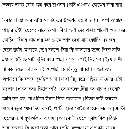
লজ্জায় দ্রুত ফোন উল্টা করে রাখলাম।উনি এগুলাও বোঝেন ভাবা যায়।
বিকালে রিয়া আর আমি কোচিং এর উদ্দেশ্য রওনা হলাম।পথে আমাদের
পাড়ার দুইটা ছেলের সাথে দেখা।বিহানভাই দের বাসার পাশেই আমাদের
কোচিং।বিহান ভাই এর রুম থেকে স্পষ্ট দেখা যায় কোচিং এর রুম।
ছেলে দুইটা আমাকে দেখে বললো দিয়া কি কালারের হচ্ছে পিংক নাকি
ব্ল্যাক।ওই ছেলেটা বুদ্ধি করে পেছনে সস লাগাই দিছিলো।ইয়ে বেশী
না কম হচ্ছে।গতকাল ই দেখেছিলাম কিন্তু আমরা। লজ্জা আর
অপমানে কি বলবো বুঝছিলাম না।মাথা নিচু করে এড়িয়ে যাওয়ার চেষ্টা
করলাম।এমন সময় বিহান ভাই এসে বললেন,দিয়া মন খারাপ কেনো?
আমি ছল ছল চোখ নিয়ে উনার দিকে তাকালাম।বিহান ভাই বললেন
পায়ের জুতা খোল দিয়া বলেই শার্টের হাতা গোটানো শুরু করলেন।একটা
ছেলের চোখ মুখ শুকিয়ে এসছে।আরেক টা ছেলে স্বাভাবিক।বিহান
ভাই বললেন কি হলো জুতা খোল বলছি, যতক্ষণ না এলাকায় মানুষ