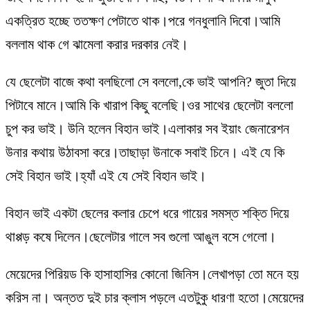
একত্রিত হচ্ছে ততক্ষণ পেটাতে থাক।পরে গনধুলানি দিবো।আমি
বললাম থাক গে ঝামেলা করার দরকার নেই।
যে ছেলেটা বাজে কথা বলছিলো সে বললো,কে ভাই আপনি? জুতা দিয়ে
পিটাবে মানে।আমি কি খারাপ কিছু বলেছি।ওর সাথের ছেলেটা বললো
চুপ কর ভাই। উনি হলেন বিহান ভাই।এলাকার সব ইয়াং জেনারেশন
উনার কথায় উঠাবসা করে।তাছাড়া উনাকে সবাই চিনে। এই যে কি
সেই বিহান ভাই।হ্যাঁ এই যে সেই বিহান ভাই।
বিহান ভাই একটা ছেলের কলার চেপে ধরে গায়ের সমস্ত শক্তি দিয়ে
থাপ্পড় কষে দিলেন।ছেলেটার গালে সব গুলো আঙুল বসে গেলো।
মেয়েদের পিরিয়ড কি হাসাহাসির কোনো জিনিস।লেখাপড়া তো মনে হয়
করিস না। অন্তত দুই চার ক্লাস পড়লে এতটুকু ধারণা হতো।মেয়েদের