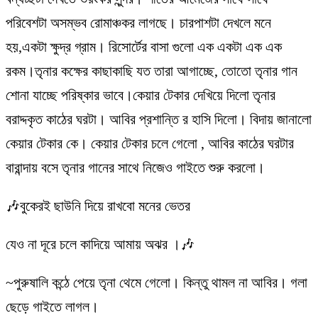
পরিবেশটা অসম্ভব রোমাঞ্চকর লাগছে। চারপাশটা দেখলে মনে
হয়,একটা ক্ষুদ্র গ্রাম। রিসোর্টের বাসা গুলো এক একটা এক এক
রকম।তৃনার কক্ষের কাছাকাছি যত তারা আগাচ্ছে, তোতো তৃনার গান
শোনা যাচ্ছে পরিষ্কার ভাবে।কেয়ার টেকার দেখিয়ে দিলো তৃনার
বরাদ্দকৃত কাঠের ঘরটা। আবির প্রশান্তি র হাসি দিলো। বিদায় জানালো
কেয়ার টেকার কে। কেয়ার টেকার চলে গেলো , আবির কাঠের ঘরটার
বারান্দায় বসে তৃনার গানের সাথে নিজেও গাইতে শুরু করলো।
🎶বুকেরই ছাউনি দিয়ে রাখবো মনের ভেতর
যেও না দূরে চলে কাদিয়ে আমায় অঝর ।🎶
~পুরুষালি কন্ঠে পেয়ে তৃনা থেমে গেলো। কিন্তু থামল না আবির। গলা
ছেড়ে গাইতে লাগল।