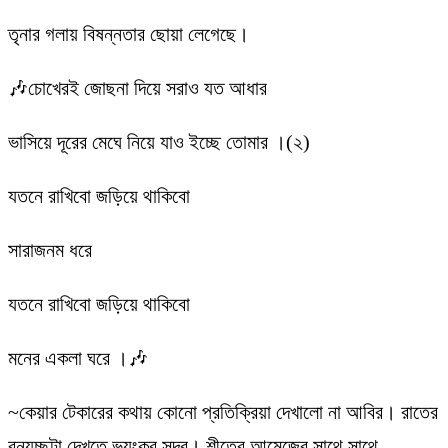
তৃনার গলায় বিষন্নতার ছোয়া লেগেছে।
🎶চোখেরই জোছনা দিয়ে সরাও যত আধার
ভাসিয়ে দূরের মেঘে নিয়ে যাও ইচ্ছে তোমার ।(২)
যতনে রাখিবো জড়িয়ে থাকিবো
সারাজনম ধরে
যতনে রাখিবো জড়িয়ে থাকিবো
মনের একলা ঘরে ।🎶
~কেয়ার টেকারের কথায় কোনো প্রতিক্রিয়া দেখালো না আবির। রাতের
বন্যচ্ছটা দেখতে ভয়ংকর সুন্দর। শীতের আমেজের সাথে সাথে