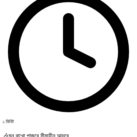
১ মিনিট
🎶মন রাখো পাজরে সীমাহীন আদরে