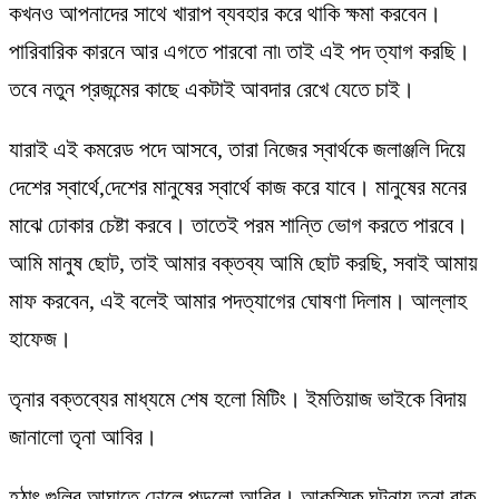
কখনও আপনাদের সাথে খারাপ ব্যবহার করে থাকি ক্ষমা করবেন।
পারিবারিক কারনে আর এগতে পারবো না৷ তাই এই পদ ত্যাগ করছি।
তবে নতুন প্রজন্মের কাছে একটাই আবদার রেখে যেতে চাই।
যারাই এই কমরেড পদে আসবে, তারা নিজের স্বার্থকে জলাঞ্জলি দিয়ে
দেশের স্বার্থে,দেশের মানুষের স্বার্থে কাজ করে যাবে। মানুষের মনের
মাঝে ঢোকার চেষ্টা করবে। তাতেই পরম শান্তি ভোগ করতে পারবে।
আমি মানুষ ছোট, তাই আমার বক্তব্য আমি ছোট করছি, সবাই আমায়
মাফ করবেন, এই বলেই আমার পদত্যাগের ঘোষণা দিলাম। আল্লাহ
হাফেজ।
তৃনার বক্তব্যের মাধ্যমে শেষ হলো মিটিং। ইমতিয়াজ ভাইকে বিদায়
জানালো তৃনা আবির।
হঠাৎ গুলির আঘাতে ঢোলে পড়লো আবির। আকস্মিক ঘটনায় তৃনা বাক