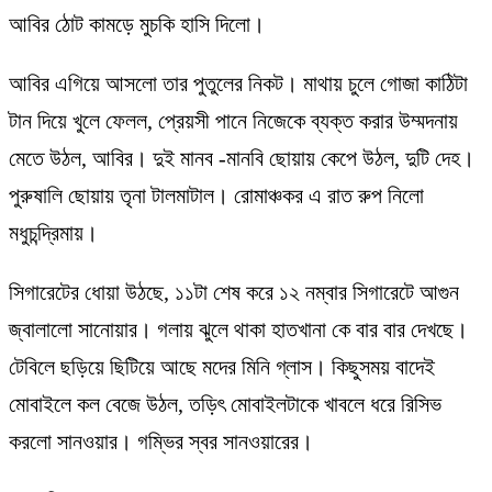
আবির ঠোট কামড়ে মুচকি হাসি দিলো।
আবির এগিয়ে আসলো তার পুতুলের নিকট। মাথায় চুলে গোজা কাঠিটা
টান দিয়ে খুলে ফেলল, প্রেয়সী পানে নিজেকে ব্যক্ত করার উম্মদনায়
মেতে উঠল, আবির। দুই মানব -মানবি ছোয়ায় কেপে উঠল, দুটি দেহ।
পুরুষালি ছোয়ায় তৃনা টালমাটাল। রোমাঞ্চকর এ রাত রুপ নিলো
মধুচন্দ্রিমায়।
সিগারেটের ধোয়া উঠছে, ১১টা শেষ করে ১২ নম্বার সিগারেটে আগুন
জ্বালালো সানোয়ার। গলায় ঝুলে থাকা হাতখানা কে বার বার দেখছে।
টেবিলে ছড়িয়ে ছিটিয়ে আছে মদের মিনি গ্লাস। কিছুসময় বাদেই
মোবাইলে কল বেজে উঠল, তড়িৎ মোবাইলটাকে খাবলে ধরে রিসিভ
করলো সানওয়ার। গম্ভির স্বর সানওয়ারের।