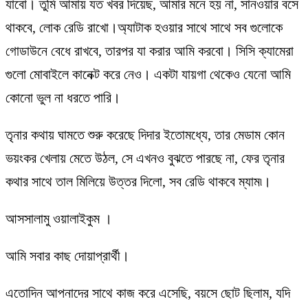
যাবো। তুমি আমায় যত খবর দিয়েছ, আমার মনে হয় না, সানওয়ার বসে
থাকবে, লোক রেডি রাখো।অ্যাটাক হওয়ার সাথে সাথে সব গুলোকে
গোডাউনে বেধে রাখবে, তারপর যা করার আমি করবো। সিসি ক্যামেরা
গুলো মোবাইলে কানেক্ট করে নেও। একটা যায়গা থেকেও যেনো আমি
কোনো ভুল না ধরতে পারি।
তৃনার কথায় ঘামতে শুরু করেছে দিদার ইতোমধ্যে, তার মেডাম কোন
ভয়ংকর খেলায় মেতে উঠল, সে এখনও বুঝতে পারছে না, ফের তৃনার
কথার সাথে তাল মিলিয়ে উত্তর দিলো, সব রেডি থাকবে ম্যাম৷।
আসসালামু ওয়ালাইকুম ।
আমি সবার কাছ দোয়াপ্রার্থী।
এতোদিন আপনাদের সাথে কাজ করে এসেছি, বয়সে ছোট ছিলাম, যদি