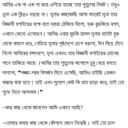
আবির এক পা এক পা করে এগিয়ে যাচ্ছে তার পুতুলের নিকট। তবুও
তৃনা এক বিন্দুও নড়ছে না। তৃনার কাছাকাছি আসা মাত্রই তৃনা তার
বিজ্ঞানী মশাইয়ের বক্ষে হাত দ্বারা ঠেকিয়ে দিলো, ভ্রু কুচকিয়ে বলল,
এখানে কেনো এসেছেন। আবির এবার মুচকি হাসল তৃনার হাতটা বুক
থেকে খাবলে ধরে, পেচিয়ে তৃনার পৃষ্ঠদেশে চেপে ধরলো, টান দিয়ে টেনে
নিলো আবিরের বক্ষদেশে, তৃনা এখনও তার বিজ্ঞানী মশাইয়ের চোখের
পানে তাকিয়ে আছে ।আবির তার পুতুলের কপোলে চুমু খেয়ে বলতে
লাগলো, ❝লজ্জা-শরম বিসর্জন দিতে এসেছি, আমিও চাইছি ১ডজন
বাচ্চার বাবা হতে। তাই এমন সুযোগ কেউ কি হাত ছাড়া করে, তাই তো
লুফে নিতে আসলাম।❞
~কার কাছ থেকে জানলেন আমি এখানে আছি?
~তোমার বাবার কাছ থেকে কৌশলে জেনে নিয়েছি। তাই তো চলে