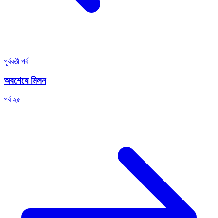
পূর্ববর্তী পর্ব
অবশেষে মিলন
পর্ব ২৫