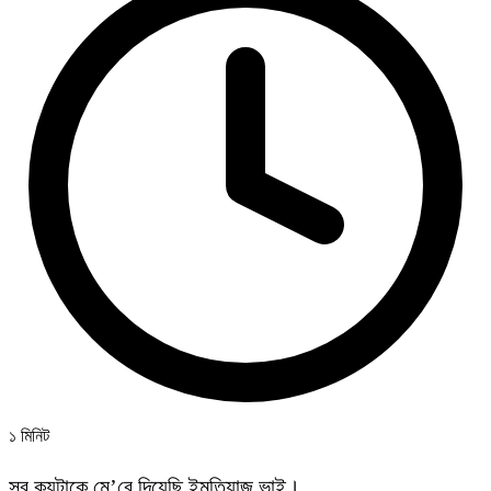
১ মিনিট
সব কয়টাকে মে’রে দিয়েছি ইমতিয়াজ ভাই।