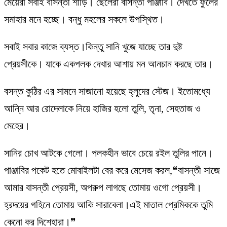
মেয়েরা সবাই বাসন্তী শাড়ি। ছেলেরা বাসন্তী পাঞ্জাবি। দেখতে ফুলের
সমাহার মনে হচ্ছে। বন্ধু মহলের সকলে উপস্থিত।
সবাই সবার কাজে ব্যস্ত।কিন্তু সানি খুজে যাচ্ছে তার দুষ্ট
প্রেয়সীকে। যাকে একপলক দেখার আশায় মন আনচান করছে তার।
বসন্ত কুঠির এর সামনে সাজানো হয়েছে হ্লুদের স্টেজ। ইতোমধ্যে
আন্নি আর রোদেলাকে নিয়ে হাজির হলো তুলি, তৃনা, সেহতাজ ও
মেহের।
সানির চোখ আটকে গেলো। পলকহীন ভাবে চেয়ে রইল তুলির পানে।
পাঞ্জাবির পকেট হতে মোবাইলটা বের করে মেসেজ করল,❝বাসন্তী সাজে
আমার বাসন্তী প্রেয়সী, অপরুপ লাগছে তোমায় ওগো প্রেয়সী।
হ্রদয়ের গহিনে তোমায় আকি সারাবেলা।এই মাতাল প্রেমিককে তুমি
কেনো কর দিশেহারা।❞