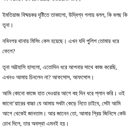
ইমতিয়াজ বিষ্ময়কর দৃষ্টিতে তাকালো, উদ্বিগ্ন গলায় বলল, কি বলছ কি
তৃনা।
নবিনগর থানায় মিসিং কেস হয়েছে। এখন যদি পুলিশ তোমায় ধরে
ফেলে?
তৃনা অট্টহাসি হাসলো, এতোদিন ধরে আপনার সাথে কাজ করেছি,
এখনও আমায় চিনলেন না? আফসোস, আফসোস।
আমি কোনো কাজে হাত দেওয়ার আগে বহু দিন ধরে প্লান করি। ওই
জানো’য়ারের বাচ্চা যে আমায় সবটা কেড়ে নিতে চাইবে, সেটা আমি
আগে থেকেই জানতাম। আর জানেন তো, আমার প্রিয় জিনিসে কেউ
চোখ দিলে, তার অবস্থা এমনই হয়।