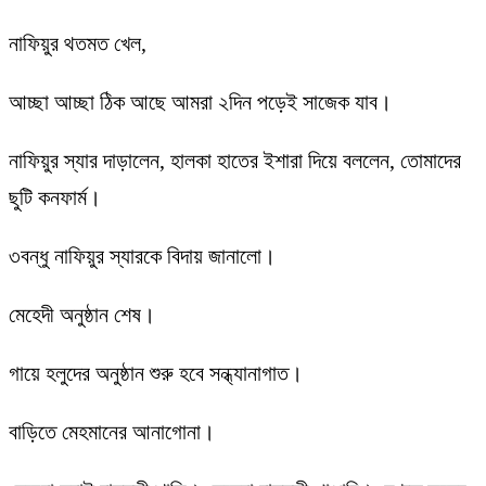
নাফিয়ুর থতমত খেল,
আচ্ছা আচ্ছা ঠিক আছে আমরা ২দিন পড়েই সাজেক যাব।
নাফিয়ুর স্যার দাড়ালেন, হালকা হাতের ইশারা দিয়ে বললেন, তোমাদের
ছুটি কনফার্ম।
৩বন্ধু নাফিয়ুর স্যারকে বিদায় জানালো।
মেহেদী অনুষ্ঠান শেষ।
গায়ে হলুদের অনুষ্ঠান শুরু হবে সন্ধ্যানাগাত।
বাড়িতে মেহমানের আনাগোনা।