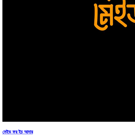
মেইড ফর ইচ আদার