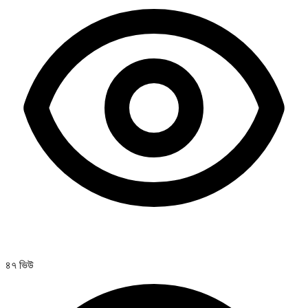
৪৭ ভিউ