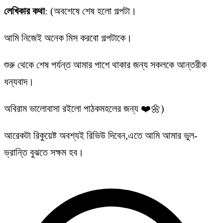
লেখিকার কথা
: (অবশেষে শেষ হলো গল্পটা।
আমি নিজেই অনেক মিস করবো গল্পটাকে।
শুরু থেকে শেষ পর্যন্ত আমার পাশে থাকার জন্য সকলকে আন্তরীক
ধন্যবাদ।
অবিরাম ভালোবাসা রইলো পাঠকমহলের জন্য ❤️🌼)
আরেকটা রিকুয়েষ্ট অবশ্যই রিভিউ দিবেন,এতে আমি আমার ভুল-
ভ্রান্তি বুঝতে সক্ষম হব।