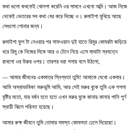
কথা গুলো কখনোই খোলশা করেনি ওর সামনে এখনো অব্দি। আজ নিজে
থেকেই ভেতরের সব কথা বের করে দিচ্ছে ও। রুমাইশা মুখিয়ে আছে
সেগুলো শোনার জন্য।
রুমাইশা ফুল টা নেওয়ার পর সাফওয়ান দুই হাতে রিমুর কোমরটা জড়িয়ে
ধরে রিমু কে নিজের দিকে আর ও টেনে নিয়ে এসে মাথাটা স্বযত্নে
রাখলো ওর উরুর ওপর। তারপর ধরা গলায় বলে উঠলো,
— আমার জীবনের একমাত্র স্নিগ্ধতা তুমি! আমাকে দেখো একবার।
আমি অস্বাভাবিক! মরুভূমি আমি, আর সেই মরুর বুকে তুমি এক পশলা
বৃষ্টির মতো, যার বর্ষন হতে হতে এখন মরুর বুকে কানায় কানায় পানি পুর্ণ
স্থায়ী ঝিলে পরিনত হয়েছে।
আমার রুক্ষ জীবনে তুমি তোমার সমস্ত কোমলতা ঢেলে দিয়েছো।