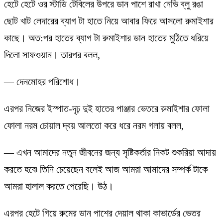
হেটে হেটে ওর স্টাডি টেবিলের উপরে ডান পাশে রাখা নেভি ব্লু রঙা
ছোট খাট লেদারের ব্যাগ টা হাতে নিয়ে আবার ফিরে আসলো রুমাইশার
কাছে। অত:পর হাতের ব্যাগ টা রুমাইশার ডান হাতের মুঠিতে ধরিয়ে
দিলো সাফওয়ান। তারপর বলল,
— দেনমোহর পরিশোধ।
এরপর নিজের ইস্পাত-দৃঢ় দুই হাতের পাঞ্জার ভেতরে রুমাইশার ফোলা
ফোলা নরম চোয়াল দ্বয় আলতো করে ধরে নরম গলায় বলল,
— এখন আমাদের নতুন জীবনের জন্য সৃষ্টিকর্তার নিকট শুকরিয়া আদায়
করতে হবে৷ তিনি চেয়েছেন বলেই আজ আমরা আমাদের সম্পর্ক টাকে
আমরা হালাল করতে পেরেছি। উঠ।
এরপর হেটে গিয়ে রুমের ডান পাশের দেয়াল থাকা কাভার্ডের ভেতর