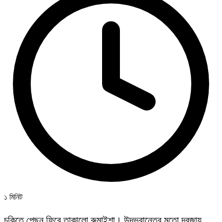
১ মিনিট
চকিতে পেছন ফিরে তাকালো রুমাইশা। উদভ্রান্তের মতো দরজায়