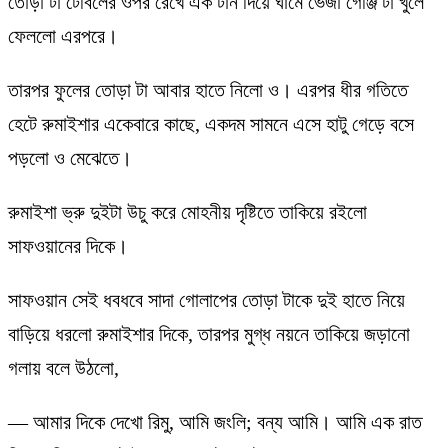
তোড়া টা টেবিলের ওপর রেখে এক টান দিয়ে ঘামে ভেজা গেঞ্জি টা খুলে
ফেললো এরপরে।
তারপর ফুলের তোড়া টা আবার হাতে নিলো ও। এরপর ধীর গতিতে
হেটে রুমাইশার একেবারে কাছে, একদম সামনে এসে হাটু গেড়ে বসে
পড়লো ও মেঝেতে।
রুমাইশা ভ্রু দুইটা উচু করে মোহনীয় দৃষ্টিতে তাকিয়ে রইলো
সাফওয়ানের দিকে।
সাফওয়ান সেই ধবধবে সাদা গোলাপের তোড়া টাকে দুই হাতে নিয়ে
বাড়িয়ে ধরলো রুমাইশার দিকে, তারপর মুগ্ধ নয়নে তাকিয়ে জড়ানো
গলায় বলে উঠলো,
— আমার দিকে দেখো রিমু, আমি জংলি; বন্য আমি। আমি এক রাত