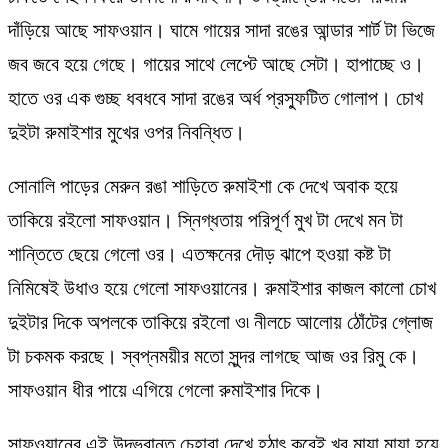
দাঁড়িয়ে আছে সাফওয়ান। ঘামে গায়ের সাদা রঙের আন্ডার শার্ট টা ভিজে
জব জবে হয়ে গেছে। গায়ের সাথে লেপ্টে আছে সেটা। হাপাচ্ছে ও।
হাতে ওর এক গুচ্ছ ধবধবে সাদা রঙের অর্ধ প্রস্ফুটিত গোলাপ। চোখ
দুইটা রুমাইশার মুখের ওপর নিবন্ধিত।
সোনালি পাড়ের মেরুন রঙা শাড়িতে রুমাইশা কে দেখে অবাক হয়ে
তাকিয়ে রইলো সাফওয়ান। স্নিগ্ধতায় পরিপূর্ণ মুখ টা দেখে মন টা
শান্তিতে ছেয়ে গেলো ওর। এতক্ষনের দৌড় ঝাপে হওয়া কষ্ট টা
নিমিষেই উধাও হয়ে গেলো সাফওয়ানের। রুমাইশার কাজল কালো চোখ
দুইটার দিকে অপলকে তাকিয়ে রইলো ও৷ নীলচে আলোয় ঠোঁটের গ্লোজ
টা চকমক করছে। স্বপ্নময়ীর মতো সুন্দর লাগছে আজ ওর রিমু কে।
সাফওয়ান ধীর পায়ে এগিয়ে গেলো রুমাইশার দিকে।
সাফওয়ানের এই উদভ্রান্ত চেহারা দেখে হঠাৎ করেই খুব মায়া মায়া হয়ে