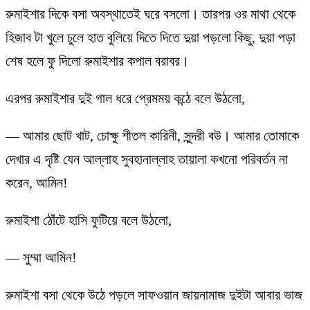
রুমাইশার দিকে বসা অবস্থাতেই ঘরে বসলো। তারপর ওর মাথা থেকে
হিজাব টা খুলে চুলে হাত বুলিয়ে দিতে দিতে দুয়া পড়লো কিছু, দুয়া পড়া
শেষ হলে ফু দিলো রুমাইশার কপাল বরাবর।
এরপর রুমাইশার দুই গাল ধরে প্রেমময় কন্ঠে বলে উঠলো,
— আমার ছোট খাট, চোক্ষু শীতল কারিনী, সুন্দরী বউ। আমার তোমাকে
দেখার এ দৃষ্টি যেন আল্লাহ সুবহানাল্লাহ তায়ালা কখনো পরিবর্তন না
করেন, আমিন!
রুমাইশা ঠোঁটে হাসি ফুটিয়ে বলে উঠলো,
— সুম্মা আমিন!
রুমাইশা বসা থেকে উঠে পড়লে সাফওয়ান জায়নামাজ দুইটা আবার ভাজ