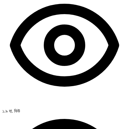
১.৯ হা. ভিউ