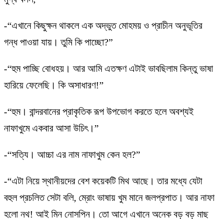
-“এখানে কিছুক্ষন থাকলে এক অদ্ভুত মোহময় ও প্রাচীন অনুভূতির
গন্ধ পাওয়া যায়। তুমি কি পাচ্ছো?”
-“হুম পাচ্ছি বোধহয়। আর আমি এতক্ষণ এটাই ভাবছিলাম কিন্তু ভাষা
হারিয়ে ফেলেছি। কি অসাধারণ!”
-“হুম। বান্দরবানের প্রাকৃতিক রূপ উপভোগ করতে হলে অবশ্যই
নাফাখুমে একবার আসা উচিৎ।”
-“সত্যি। আচ্চা এর নাম নাফাখুম কেন হল?”
-“এটা নিয়ে স্থানীয়দের বেশ কয়েকটি মিথ আছে। তার মধ্যে যেটা
বহুল প্রচলিত সেটা বলি, ম্রোং ভাষায় খুম মানে জলপ্রপাত। আর নাফা
হলো নথ! আই মিন নোসপিন। তো আগে এখানে অনেক বড় বড় মাছ