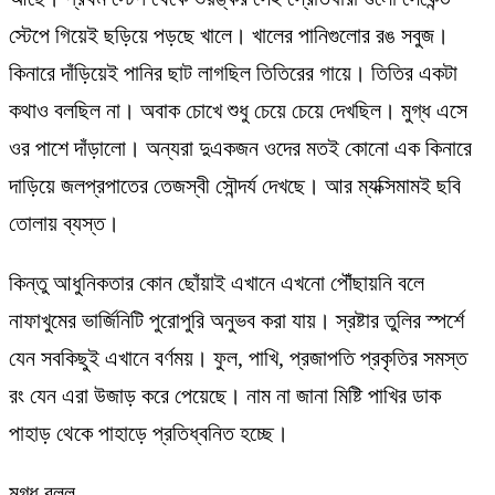
স্টেপে গিয়েই ছড়িয়ে পড়ছে খালে। খালের পানিগুলোর রঙ সবুজ।
কিনারে দাঁড়িয়েই পানির ছাট লাগছিল তিতিরের গায়ে। তিতির একটা
কথাও বলছিল না। অবাক চোখে শুধু চেয়ে চেয়ে দেখছিল। মুগ্ধ এসে
ওর পাশে দাঁড়ালো। অন্যরা দুএকজন ওদের মতই কোনো এক কিনারে
দাড়িয়ে জলপ্রপাতের তেজস্বী সৌন্দর্য দেখছে। আর ম্যক্সিমামই ছবি
তোলায় ব্যস্ত।
কিন্তু আধুনিকতার কোন ছোঁয়াই এখানে এখনো পৌঁছায়নি বলে
নাফাখুমের ভার্জিনিটি পুরোপুরি অনুভব করা যায়। স্রষ্টার তুলির স্পর্শে
যেন সবকিছুই এখানে বর্ণময়। ফুল, পাখি, প্রজাপতি প্রকৃতির সমস্ত
রং যেন এরা উজাড় করে পেয়েছে। নাম না জানা মিষ্টি পাখির ডাক
পাহাড় থেকে পাহাড়ে প্রতিধ্বনিত হচ্ছে।
মুগ্ধ বলল,