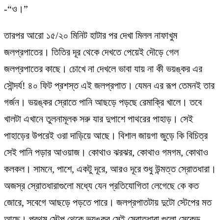
-“ও।”
তারপর আরো ১৫/২০ মিনিট হাটার পর দেখা মিলল নাফাখুম
জলপ্রপাতের। তিতির দূর থেকে দেখতে পেয়েই দৌড়ে গেল
জলপ্রপাতের কাছে। চোখে না দেখলে ভাবা যায় না কী ভয়ঙ্কর এর
সৌন্দর্য! ৪০ ফিট প্রশস্ত এই জলপ্রপাত। যেমন এর রূপ তেমনই তার
গর্জন। ভয়ঙ্কর স্রোতে পানি আছড়ে পড়ছে রেমাক্রি খালে। তবে
খালটা এখানে তুলনামূলক সরু যার দুপাশে পাথরের পাহাড়। সেই
পাহাড়ের উপরেই ওরা দাড়িয়ে আছে। বিশাল জায়গা জুড়ে কি বিচিত্র
সেই পানি পড়ার আওয়াজ। কোথাও ঝরঝর, কোথাও গমগম, কোথাও
কলকল। সামনে, পাশে, একটু দূরে, আরও দূরে শুধু উন্মত্ত স্রোতধারা।
অজস্র স্রোতধারাগুলো মধ্যে যেন প্রতিযোগিতা লেগেছে কে কত
জোরে, সবেগে আছড়ে পড়তে পারে। জলপ্রপাতটায় দুটো স্টেপের মত
আছে। প্রথম স্টেপ থেকে ভয়ঙ্কর সেই স্রোতধারা গুলো সেকেন্ড