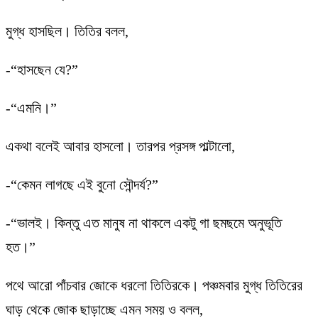
মুগ্ধ হাসছিল। তিতির বলল,
-“হাসছেন যে?”
-“এমনি।”
একথা বলেই আবার হাসলো। তারপর প্রসঙ্গ পাল্টালো,
-“কেমন লাগছে এই বুনো সৌন্দর্য?”
-“ভালই। কিন্তু এত মানুষ না থাকলে একটু গা ছমছমে অনুভূতি
হত।”
পথে আরো পাঁচবার জোকে ধরলো তিতিরকে। পঞ্চমবার মুগ্ধ তিতিরের
ঘাড় থেকে জোক ছাড়াচ্ছে এমন সময় ও বলল,