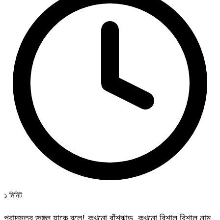
১ মিনিট
পুরাদস্তুর জঙ্গল যাকে বলে! কখনো বাঁশঝাড়, কখনো বিশাল বিশাল নাম