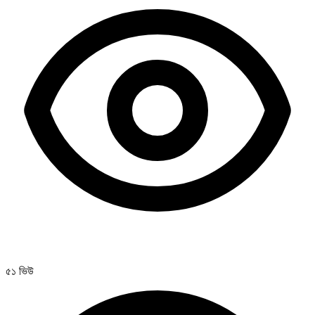
৫১ ভিউ