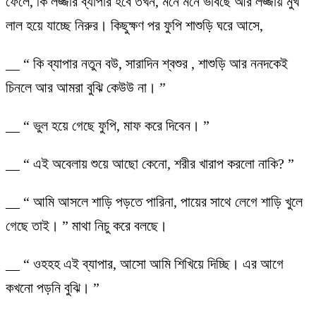
ফেলে, কি লজ্জার ব্যাপার হবে তখন, মনে মনে ভাবছে আর লজ্জায় মুখ
লাল হয়ে যাচ্ছে নিরুর। কিছুক্ষণ পর ফুপি শাশুড়ি ঘরে আসে,
__ “ কি ব্যাপার নতুন বউ, সারাদিন শ্বশুর , শাশুড়ি আর ননদকেই
চিনলে আর আমরা বুঝি কেউউ না। ”
__ “ ভুল হয়ে গেছে ফুপি, মাফ করে দিবেন। ”
__ “ এই অবেলায় শুয়ে আছো কেনো, শরীর খারাপ করলো নাকি? ”
__ “ আমি আসলে শাড়ি পড়তে পারিনা, পায়ের সাথে লেগে শাড়ি খুলে
গেছে তাই। ” মাথা নিচু করে বলছে।
__ “ ওহহহ এই ব্যাপার, আসো আমি শিখিয়ে দিচ্ছি। এর আগে
কখনো পড়নি বুঝি। ”