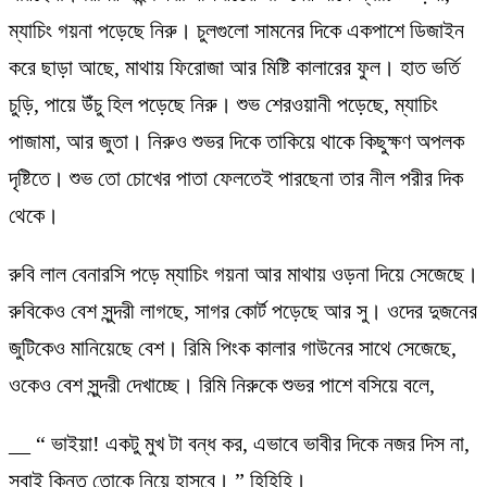
ম্যাচিং গয়না পড়েছে নিরু। চুলগুলো সামনের দিকে একপাশে ডিজাইন
করে ছাড়া আছে, মাথায় ফিরোজা আর মিষ্টি কালারের ফুল। হাত ভর্তি
চুড়ি, পায়ে উঁচু হিল পড়েছে নিরু। শুভ শেরওয়ানী পড়েছে, ম্যাচিং
পাজামা, আর জুতা। নিরুও শুভর দিকে তাকিয়ে থাকে কিছুক্ষণ অপলক
দৃষ্টিতে। শুভ তো চোখের পাতা ফেলতেই পারছেনা তার নীল পরীর দিক
থেকে।
রুবি লাল বেনারসি পড়ে ম্যাচিং গয়না আর মাথায় ওড়না দিয়ে সেজেছে।
রুবিকেও বেশ সুন্দরী লাগছে, সাগর কোর্ট পড়েছে আর সু। ওদের দুজনের
জুটিকেও মানিয়েছে বেশ। রিমি পিংক কালার গাউনের সাথে সেজেছে,
ওকেও বেশ সুন্দরী দেখাচ্ছে। রিমি নিরুকে শুভর পাশে বসিয়ে বলে,
__ “ ভাইয়া! একটু মুখ টা বন্ধ কর, এভাবে ভাবীর দিকে নজর দিস না,
সবাই কিন্তু তোকে নিয়ে হাসবে। ” হিহিহি।