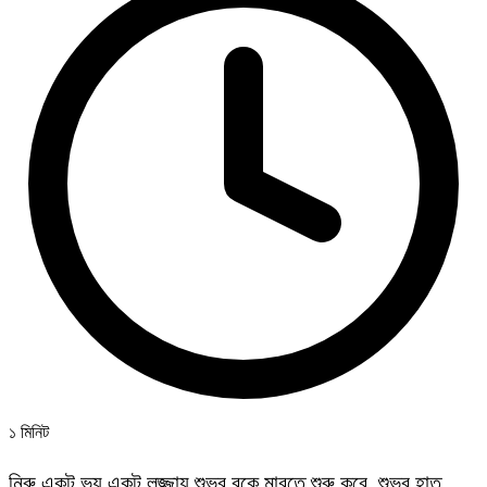
১ মিনিট
নিরু একটু ভয় একটু লজ্জায় শুভর বুকে মারতে শুরু করে, শুভর হাত