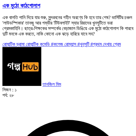
এক মুঠো কাঠগোলাপ
এক বালতি পানি দিয়ে যার শুরু, সুন্দরবনের গহীন অরণ্যে কি হবে তার শেষ? ভার্সিটির চঞ্চল
'লাউডস্পিকার' তানজু আর গম্ভীর 'টিউবলাইট' স্যার রিয়াদের খুনসুটিতে ভরা
প্রেমকাহিনি। ছাত্র-শিক্ষকের সম্পর্কের বেড়াজাল ডিঙিয়ে এক মুঠো কাঠগোলাপ কি পারবে
দুটি মনকে এক করতে, নাকি কোনো এক ঝড়ে হারিয়ে যাবে সব?
রোমান্টিক
ড্রামা
রোমান্টিক কমেডি
#কলেজ রোম্যান্স
#খুনসুটি
#প্রথম দেখায় প্রেম
তানজিল মিম
সিজন :
১
পর্ব:
২৮