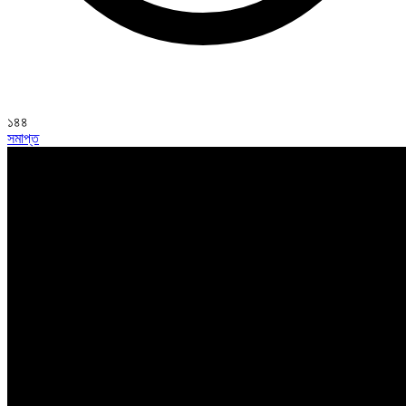
১৪৪
সমাপ্ত