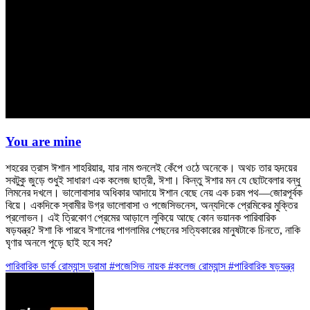
You are mine
শহরের ত্রাস ঈশান শাহরিয়ার, যার নাম শুনলেই কেঁপে ওঠে অনেকে। অথচ তার হৃদয়ের
সবটুকু জুড়ে শুধুই সাধারণ এক কলেজ ছাত্রী, ঈশা। কিন্তু ঈশার মন যে ছোটবেলার বন্ধু
লিমনের দখলে। ভালোবাসার অধিকার আদায়ে ঈশান বেছে নেয় এক চরম পথ—জোরপূর্বক
বিয়ে। একদিকে স্বামীর উগ্র ভালোবাসা ও পজেসিভনেস, অন্যদিকে প্রেমিকের মুক্তির
প্রলোভন। এই ত্রিকোণ প্রেমের আড়ালে লুকিয়ে আছে কোন ভয়ানক পারিবারিক
ষড়যন্ত্র? ঈশা কি পারবে ঈশানের পাগলামির পেছনের সত্যিকারের মানুষটাকে চিনতে, নাকি
ঘৃণার অনলে পুড়ে ছাই হবে সব?
পারিবারিক
ডার্ক রোম্যান্স
ড্রামা
#পজেসিভ নায়ক
#কলেজ রোম্যান্স
#পারিবারিক ষড়যন্ত্র