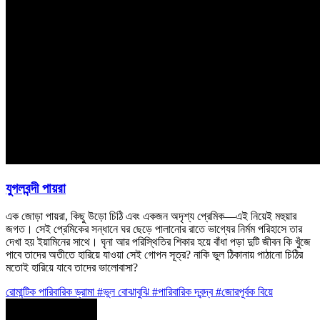
যুগলবন্দী পায়রা
এক জোড়া পায়রা, কিছু উড়ো চিঠি এবং একজন অদৃশ্য প্রেমিক—এই নিয়েই মহুয়ার
জগত। সেই প্রেমিকের সন্ধানে ঘর ছেড়ে পালানোর রাতে ভাগ্যের নির্মম পরিহাসে তার
দেখা হয় ইয়ামিনের সাথে। ঘৃনা আর পরিস্থিতির শিকার হয়ে বাঁধা পড়া দুটি জীবন কি খুঁজে
পাবে তাদের অতীতে হারিয়ে যাওয়া সেই গোপন সূত্র? নাকি ভুল ঠিকানায় পাঠানো চিঠির
মতোই হারিয়ে যাবে তাদের ভালোবাসা?
রোমান্টিক
পারিবারিক
ড্রামা
#ভুল বোঝাবুঝি
#পারিবারিক দ্বন্দ্ব
#জোরপূর্বক বিয়ে