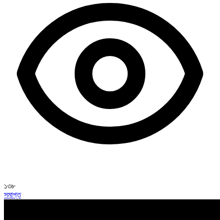
১৩৮
সমাপ্ত