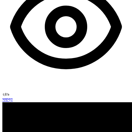
২৪৯
সমাপ্ত