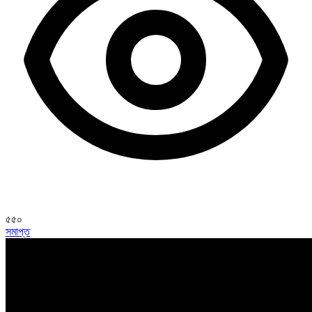
৫৫০
সমাপ্ত