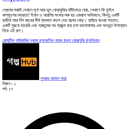
প্রেমের শুরুটা যেখানে ঘৃণা আর ভুল বোঝাবুঝির কাঁটাতারে ঘেরা, সেখানে কি ফুটবে
কাশফুলের শুভ্রতা? ইশান ও আরশির সংসার শুরু হয় একরাশ অভিমানে, কিন্তু একটি
দুর্ঘটনা আর বিশ বছরের দীর্ঘ ব্যবধান বদলে দেয় গল্পের মোড়। হারিয়ে যাওয়া সন্তান,
একটি পুরনো ডায়েরি এবং প্রজন্মের পর প্রজন্ম বয়ে চলা ভালোবাসার এক অদ্ভুত উপাখ্যান
নিয়ে এই গল্প।
রোমান্টিক
পারিবারিক
ড্রামা
#পজেসিভ নায়ক
#ভুল বোঝাবুঝি
#অভিমান
নুসরাত জাহান সারা
সিজন :
১
পর্ব:
১৭