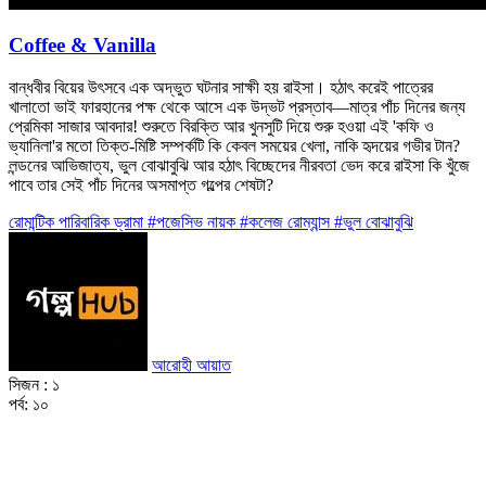
Coffee & Vanilla
বান্ধবীর বিয়ের উৎসবে এক অদ্ভুত ঘটনার সাক্ষী হয় রাইসা। হঠাৎ করেই পাত্রের
খালাতো ভাই ফারহানের পক্ষ থেকে আসে এক উদ্ভট প্রস্তাব—মাত্র পাঁচ দিনের জন্য
প্রেমিকা সাজার আবদার! শুরুতে বিরক্তি আর খুনসুটি দিয়ে শুরু হওয়া এই 'কফি ও
ভ্যানিলা'র মতো তিক্ত-মিষ্টি সম্পর্কটি কি কেবল সময়ের খেলা, নাকি হৃদয়ের গভীর টান?
লন্ডনের আভিজাত্য, ভুল বোঝাবুঝি আর হঠাৎ বিচ্ছেদের নীরবতা ভেদ করে রাইসা কি খুঁজে
পাবে তার সেই পাঁচ দিনের অসমাপ্ত গল্পের শেষটা?
রোমান্টিক
পারিবারিক
ড্রামা
#পজেসিভ নায়ক
#কলেজ রোম্যান্স
#ভুল বোঝাবুঝি
আরোহী আয়াত
সিজন :
১
পর্ব:
১০