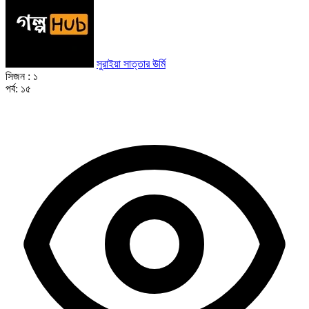
সুরাইয়া সাত্তার ঊর্মি
সিজন :
১
পর্ব:
১৫