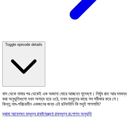
Toggle episode details
বাস থেকে নামার পর থেকেই এক অজানা ঘোরে আচ্ছন্ন সুদেষ্ণা। নির্ঘুম রাত আর দমবন্ধ
করা অনুভূতিগুলো যখন অসহ্য হয়ে ওঠে, তখন বন্ধুদের কাছে সব স্বীকার করে সে।
কিন্তু নাম-পরিচয়হীন একজনের জন্য এই ছটফটানি কি শুধুই পাগলামি?
ড্রামা
আবেগঘন
বন্ধুত্ব
#কষ্ট/যন্ত্রণা
#বন্ধুত্ব
#গোপন অনুভূতি