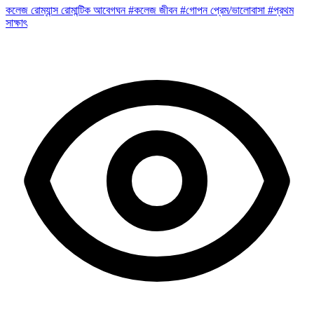
কলেজ রোম্যান্স
রোমান্টিক
আবেগঘন
#কলেজ জীবন
#গোপন প্রেম/ভালোবাসা
#প্রথম
সাক্ষাৎ