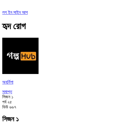
লগ ইন
সাইন আপ
হৃদ রোগ
অহর্নিশা
সমাপ্ত
সিজন
১
পর্ব
২৫
ভিউ
৬৬৭
সিজন ১