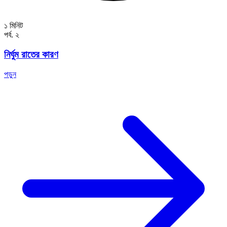
১ মিনিট
পর্ব. ২
নির্ঘুম রাতের কারণ
পড়ুন