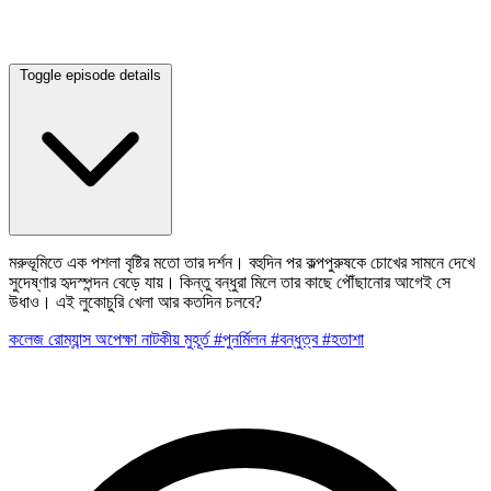
Toggle episode details
মরুভূমিতে এক পশলা বৃষ্টির মতো তার দর্শন। বহুদিন পর কল্পপুরুষকে চোখের সামনে দেখে
সুদেষ্ণার হৃদস্পন্দন বেড়ে যায়। কিন্তু বন্ধুরা মিলে তার কাছে পৌঁছানোর আগেই সে
উধাও। এই লুকোচুরি খেলা আর কতদিন চলবে?
কলেজ রোম্যান্স
অপেক্ষা
নাটকীয় মুহূর্ত
#পুনর্মিলন
#বন্ধুত্ব
#হতাশা