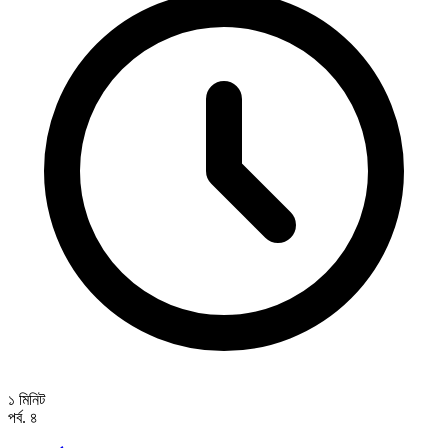
১ মিনিট
পর্ব. ৪