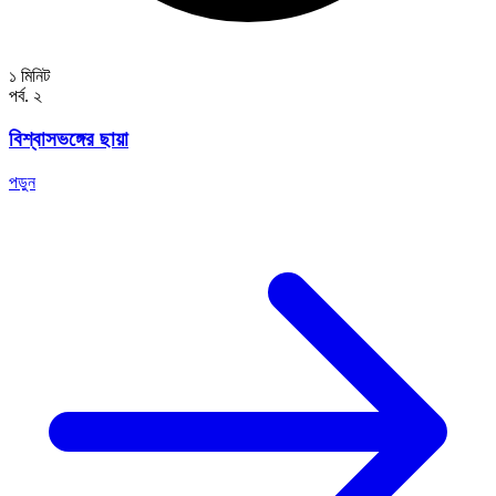
১ মিনিট
পর্ব. ২
বিশ্বাসভঙ্গের ছায়া
পড়ুন