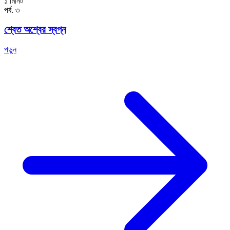
১ মিনিট
পর্ব. ৩
শ্বেত অশ্বের স্বপ্ন
পড়ুন