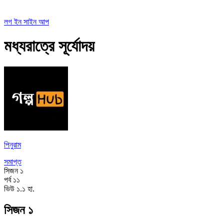
লগ ইন
সাইন আপ
মধ্যরাত্রে সূর্যোদয়
পিনুরাম
সমাপ্ত
সিজন
১
পর্ব
১১
ভিউ
১.১ হা.
সিজন ১