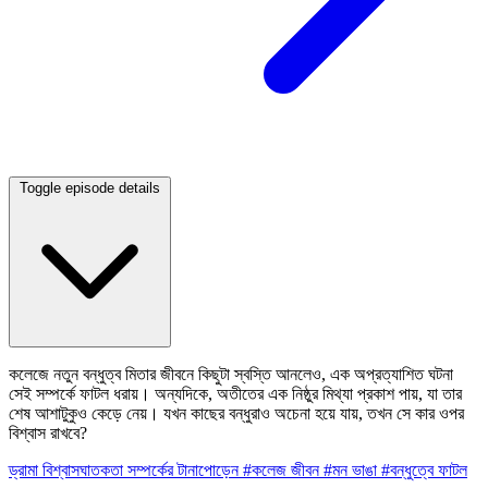
Toggle episode details
কলেজে নতুন বন্ধুত্ব মিতার জীবনে কিছুটা স্বস্তি আনলেও, এক অপ্রত্যাশিত ঘটনা
সেই সম্পর্কে ফাটল ধরায়। অন্যদিকে, অতীতের এক নিষ্ঠুর মিথ্যা প্রকাশ পায়, যা তার
শেষ আশাটুকুও কেড়ে নেয়। যখন কাছের বন্ধুরাও অচেনা হয়ে যায়, তখন সে কার ওপর
বিশ্বাস রাখবে?
ড্রামা
বিশ্বাসঘাতকতা
সম্পর্কের টানাপোড়েন
#কলেজ জীবন
#মন ভাঙা
#বন্ধুত্বে ফাটল