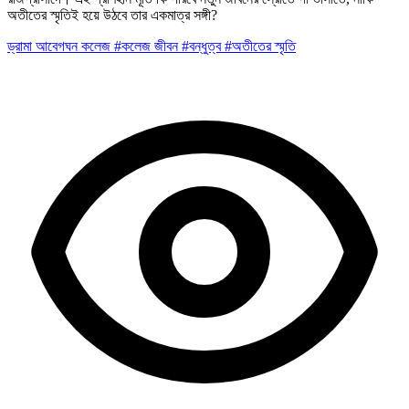
অতীতের স্মৃতিই হয়ে উঠবে তার একমাত্র সঙ্গী?
ড্রামা
আবেগঘন
কলেজ
#কলেজ জীবন
#বন্ধুত্ব
#অতীতের স্মৃতি