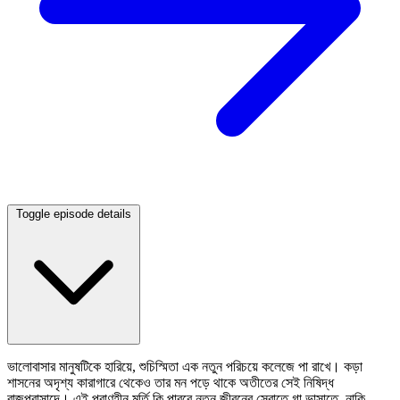
Toggle episode details
ভালোবাসার মানুষটিকে হারিয়ে, শুচিস্মিতা এক নতুন পরিচয়ে কলেজে পা রাখে। কড়া
শাসনের অদৃশ্য কারাগারে থেকেও তার মন পড়ে থাকে অতীতের সেই নিষিদ্ধ
রাজপ্রাসাদে। এই প্রাণহীন মূর্তি কি পারবে নতুন জীবনের স্রোতে গা ভাসাতে, নাকি