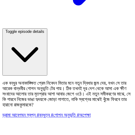
Toggle episode details
এক বন্ধুর অনাকাঙ্ক্ষিত প্রেম নিবেদন মিতার মনে নতুন দ্বিধার জন্ম দেয়, যখন সে তার
আরেক বান্ধবীর গোপন অনুভূতি টের পায়। ঠিক তখনই দূর দেশ থেকে আসা এক ক্ষীণ
সংবাদের আলোয় তার মৃতপ্রায় আশা আবার জেগে ওঠে। এই নতুন সমীকরণের মাঝে, সে
কি পারবে নিজের ভাঙা হৃদয়কে জোড়া লাগাতে, নাকি স্বপ্নের মাঝেই খুঁজে ফিরবে তার
হারানো রাজকুমারকে?
ড্রামা
আবেগঘন
স্বপ্ন
#বন্ধুত্ব
#গোপন অনুভূতি
#অপেক্ষা