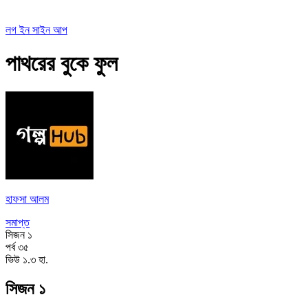
লগ ইন
সাইন আপ
পাথরের বুকে ফুল
হাফসা আলম
সমাপ্ত
সিজন
১
পর্ব
৩৫
ভিউ
১.৩ হা.
সিজন ১