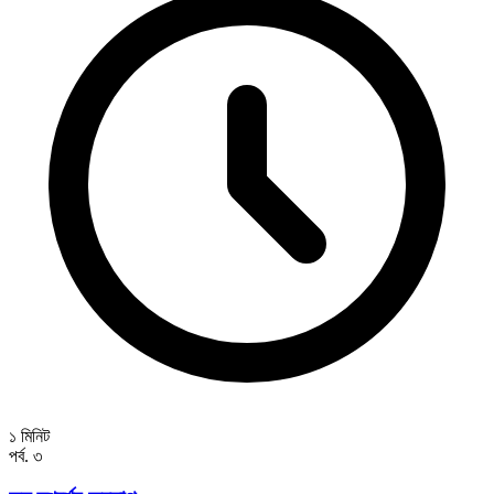
১ মিনিট
পর্ব. ৩