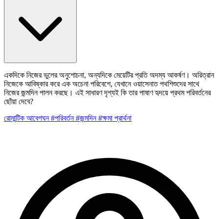
একদিকে নিজের ভুলের অনুশোচনা, অন্যদিকে মেয়েটির প্রতি অদম্য আকর্ষণ। অরিত্রান
নিজেকে আবিষ্কার করে এক অচেনা পরিবেশে, যেখানে ওয়াসেনাত পথশিশুদের সাথে
নিজের জন্মদিন পালন করছে। এই সাধারণ দৃশ্যই কি তার পাষাণ হৃদয়ে প্রথম পরিবর্তনের
ছোঁয়া দেবে?
রোমান্টিক
আবেগঘন
#পরিবর্তন
#জন্মদিন
#ক্ষমা প্রার্থনা