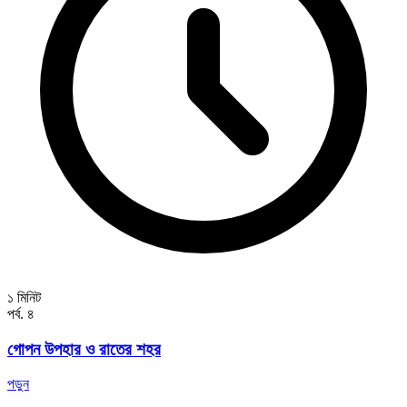
১ মিনিট
পর্ব. ৪
গোপন উপহার ও রাতের শহর
পড়ুন