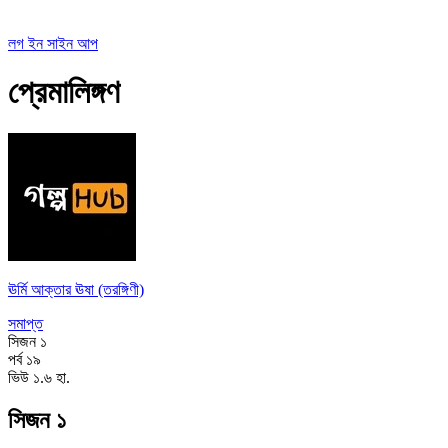
লগ ইন
সাইন আপ
প্রেমালিঙ্গণ
ঊর্মি আক্তার ঊষা (তরঙ্গিণী)
সমাপ্ত
সিজন
১
পর্ব
১৯
ভিউ
১.৬ হা.
সিজন ১