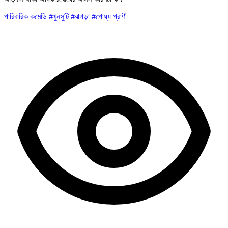
পারিবারিক
কমেডি
#খুনসুটি
#ঝগড়া
#পোষ্য প্রাণী