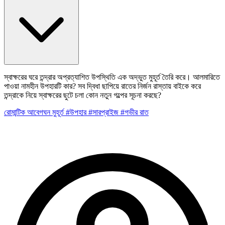
স্বাক্ষরের ঘরে তন্দ্রার অপ্রত্যাশিত উপস্থিতি এক অদ্ভুত মুহূর্ত তৈরি করে। আলমারিতে
পাওয়া নামহীন উপহারটি কার? সব দ্বিধা ছাপিয়ে রাতের নির্জন রাস্তায় বাইকে করে
তন্দ্রাকে নিয়ে স্বাক্ষরের ছুটে চলা কোন নতুন গল্পের সূচনা করছে?
রোমান্টিক
আবেগঘন মুহূর্ত
#উপহার
#সারপ্রাইজ
#গভীর রাত