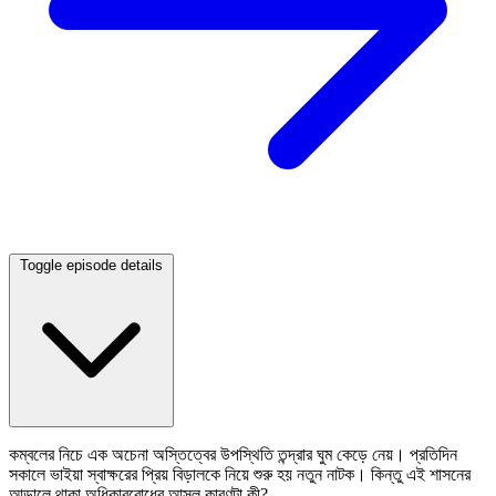
Toggle episode details
কম্বলের নিচে এক অচেনা অস্তিত্বের উপস্থিতি তন্দ্রার ঘুম কেড়ে নেয়। প্রতিদিন
সকালে ভাইয়া স্বাক্ষরের প্রিয় বিড়ালকে নিয়ে শুরু হয় নতুন নাটক। কিন্তু এই শাসনের
আড়ালে থাকা অধিকারবোধের আসল কারণটা কী?