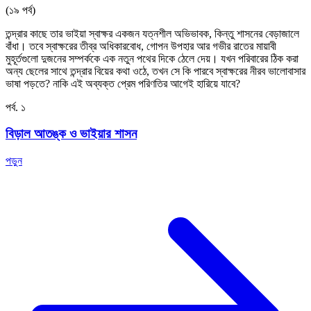
(১৯ পর্ব)
তন্দ্রার কাছে তার ভাইয়া স্বাক্ষর একজন যত্নশীল অভিভাবক, কিন্তু শাসনের বেড়াজালে
বাঁধা। তবে স্বাক্ষরের তীব্র অধিকারবোধ, গোপন উপহার আর গভীর রাতের মায়াবী
মুহূর্তগুলো দুজনের সম্পর্ককে এক নতুন পথের দিকে ঠেলে দেয়। যখন পরিবারের ঠিক করা
অন্য ছেলের সাথে তন্দ্রার বিয়ের কথা ওঠে, তখন সে কি পারবে স্বাক্ষরের নীরব ভালোবাসার
ভাষা পড়তে? নাকি এই অব্যক্ত প্রেম পরিণতির আগেই হারিয়ে যাবে?
পর্ব. ১
বিড়াল আতঙ্ক ও ভাইয়ার শাসন
পড়ুন