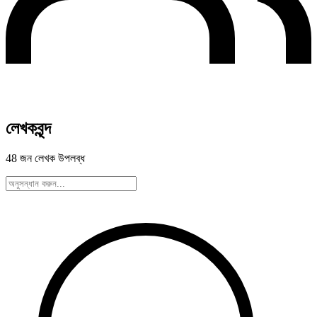
লেখকবৃন্দ
48 জন লেখক উপলব্ধ