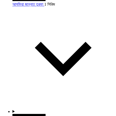
আসফিয়া জান্নাত তুরফা
1 সিরিজ