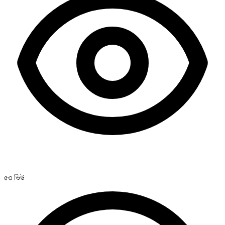
৫৩ ভিউ