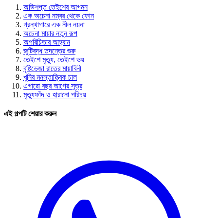
অভিশপ্ত তেইশের আগমন
এক অচেনা নম্বর থেকে ফোন
গ্রন্থাগারে এক নীল নয়না
অচেনা মায়ার নতুন রূপ
অপরিচিতার আহ্বান
জুটিবদ্ধ তদন্তের শুরু
তেইশে মৃত্যু, তেইশে ভয়
বৃষ্টিভেজা রাতের মায়াবিনী
খুনির মনস্তাত্ত্বিক চাল
এগারো বছর আগের সূত্র
মৃত্যুফাঁদ ও হারানো পরিচয়
এই গল্পটি শেয়ার করুন