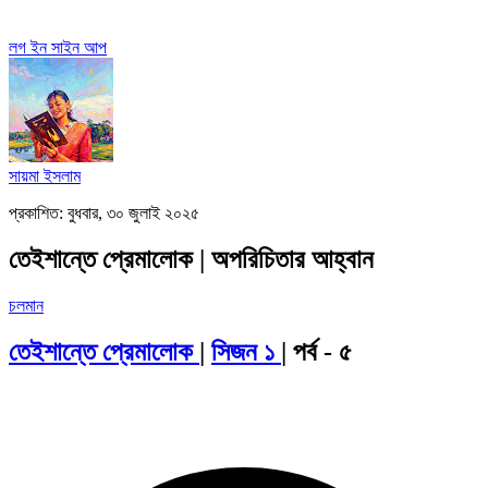
লগ ইন
সাইন আপ
সায়মা ইসলাম
প্রকাশিত: বুধবার, ৩০ জুলাই ২০২৫
তেইশান্তে প্রেমালোক | অপরিচিতার আহ্বান
চলমান
তেইশান্তে প্রেমালোক
|
সিজন ১
| পর্ব - ৫