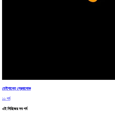
তেইশান্তে প্রেমালোক
১১ পর্ব
এই সিরিজের সব পর্ব