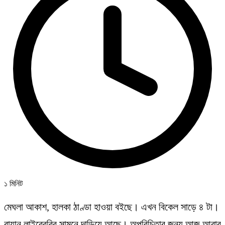
১ মিনিট
মেঘলা আকাশ, হালকা ঠাণ্ডা হাওয়া বইছে। এখন বিকেল সাড়ে ৪ টা।
রায়ান লাইব্রেরির সামনে দাড়িয়ে আছে। অপরিচিতার জন্য আজ আবার