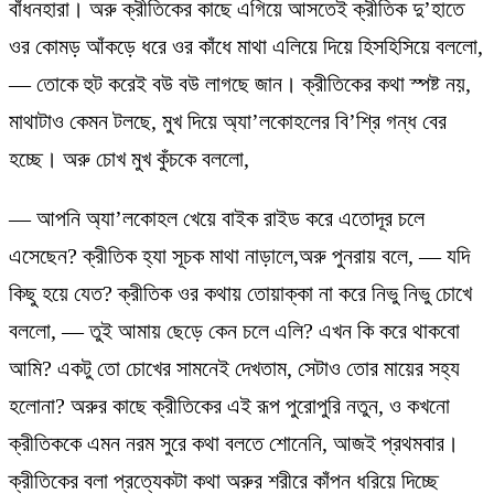
বাঁধনহারা। অরু ক্রীতিকের কাছে এগিয়ে আসতেই ক্রীতিক দু’হাতে
ওর কোমড় আঁকড়ে ধরে ওর কাঁধে মাথা এলিয়ে দিয়ে হিসহিসিয়ে বললো,
— তোকে হুট করেই বউ বউ লাগছে জান। ক্রীতিকের কথা স্পষ্ট নয়,
মাথাটাও কেমন টলছে, মুখ দিয়ে অ্যা’লকোহলের বি’শ্রি গন্ধ বের
হচ্ছে। অরু চোখ মুখ কুঁচকে বললো,
— আপনি অ্যা’লকোহল খেয়ে বাইক রাইড করে এতোদূর চলে
এসেছেন? ক্রীতিক হ্যা সূচক মাথা নাড়ালে,অরু পুনরায় বলে, — যদি
কিছু হয়ে যেত? ক্রীতিক ওর কথায় তোয়াক্কা না করে নিভু নিভু চোখে
বললো, — তুই আমায় ছেড়ে কেন চলে এলি? এখন কি করে থাকবো
আমি? একটু তো চোখের সামনেই দেখতাম, সেটাও তোর মায়ের সহ্য
হলোনা? অরুর কাছে ক্রীতিকের এই রূপ পুরোপুরি নতুন, ও কখনো
ক্রীতিককে এমন নরম সুরে কথা বলতে শোনেনি, আজই প্রথমবার।
ক্রীতিকের বলা প্রত্যেকটা কথা অরুর শরীরে কাঁপন ধরিয়ে দিচ্ছে