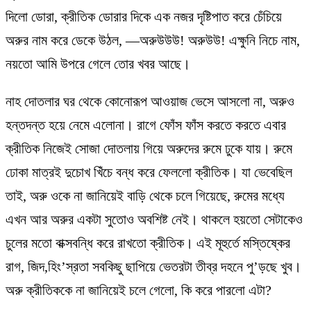
দিলো ডোরা, ক্রীতিক ডোরার দিকে এক নজর দৃষ্টিপাত করে চেঁচিয়ে
অরুর নাম করে ডেকে উঠল, —অরুউউউ! অরুউউ! এক্ষুনি নিচে নাম,
নয়তো আমি উপরে গেলে তোর খবর আছে।
নাহ দোতলার ঘর থেকে কোনোরূপ আওয়াজ ভেসে আসলো না, অরুও
হন্তদন্ত হয়ে নেমে এলোনা। রাগে ফোঁস ফাঁস করতে করতে এবার
ক্রীতিক নিজেই সোজা দোতলায় গিয়ে অরুদের রুমে ঢুকে যায়। রুমে
ঢোকা মাত্রই দুচোখ খিঁচে বন্ধ করে ফেললো ক্রীতিক। যা ভেবেছিল
তাই, অরু ওকে না জানিয়েই বাড়ি থেকে চলে গিয়েছে, রুমের মধ্যে
এখন আর অরুর একটা সুতোও অবশিষ্ট নেই। থাকলে হয়তো সেটাকেও
চুলের মতো বাক্সবন্ধি করে রাখতো ক্রীতিক। এই মূহুর্তে মস্তিষ্কের
রাগ, জিদ,হিং’স্রতা সবকিছু ছাপিয়ে ভেতরটা তীব্র দহনে পু’ড়ছে খুব।
অরু ক্রীতিককে না জানিয়েই চলে গেলো, কি করে পারলো এটা?