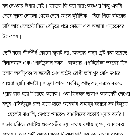
দম নেওয়ার উপায় নেই। তাহলে কি করা যায়?অতঃপর কিছু একটা
ভেবে দ্রুত দোতলা থেকে নেমে আসে ক্রীতিক। নিচে গিয়ে বাইকের
চাবি আর হেলমেট নিয়ে বেড়িয়ে পরে কোনো এক অজানা গন্তব্যের
উদ্দেশ্যে।
ছোট মতো জীর্নশীর্ন কোনো ফ্ল্যাট নয়, অরুদের জন্য রেন্ট করা হয়েছে
বিলাসবহুল এক এপার্টমেন্টাল ভবন। অরুদের এপার্টমেন্টটা ভবনের তিন
তলায় অবস্থিত৷ আজমেরী শেখ হার্টের রোগী তাই খুব বেশি উপরে
নেওয়া হয়নি বাসাটা। সন্ধ্যা থেকে সবকিছু গোছগাছ করতে করতে
প্রায় রাত হয়ে গিয়েছে অনেক। ওরা তিনজন ছাড়াও আজমেরী শেখের
নতুন এসিস্ট্যান্ট রাজ হাতে হাতে অনেকটা সাহায্য করেছে সব কিছুতে
। ছেলেটা বাঙালি, দেখতে শুনতেও বাঙালিদের মতোই শ্যাম বর্নের।
সভাব চরিত্র মোটেও গুরুগম্ভীর নয়, কথায় কথায় হাসে, অন্যকেও
হাসায়। আজমেরী শেখের মতো বিচক্ষণ মহিলাও তার কথায় হাসতে