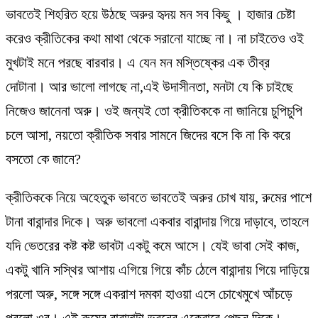
ভাবতেই শিহরিত হয়ে উঠছে অরুর হৃদয় মন সব কিছু । হাজার চেষ্টা
করেও ক্রীতিকের কথা মাথা থেকে সরানো যাচ্ছে না। না চাইতেও ওই
মুখটাই মনে পরছে বারবার। এ যেন মন মস্তিষ্কের এক তীব্র
দোটানা। আর ভালো লাগছে না,এই উদাসীনতা, মনটা যে কি চাইছে
নিজেও জানেনা অরু। ওই জন্যই তো ক্রীতিককে না জানিয়ে চুপিচুপি
চলে আসা, নয়তো ক্রীতিক সবার সামনে জিদের বসে কি না কি করে
বসতো কে জানে?
ক্রীতিককে নিয়ে অহেতুক ভাবতে ভাবতেই অরুর চোখ যায়, রুমের পাশে
টানা বারান্দার দিকে। অরু ভাবলো একবার বারান্দায় গিয়ে দাড়াবে, তাহলে
যদি ভেতরের কষ্ট কষ্ট ভাবটা একটু কমে আসে। যেই ভাবা সেই কাজ,
একটু খানি সস্থির আশায় এগিয়ে গিয়ে কাঁচ ঠেলে বারান্দায় গিয়ে দাড়িয়ে
পরলো অরু, সঙ্গে সঙ্গে একরাশ দমকা হাওয়া এসে চোখেমুখে আঁচড়ে
পরলো ওর। এই রুমের বারান্দাটা ভবনের একেবারে পেছন দিকে।