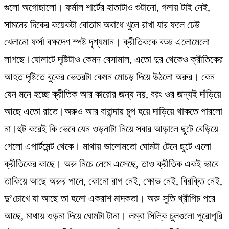
গুলো অগোছালো। ফর্মাল শার্টের হাতাটাও গুটানো, গলায় টাই নেই,
সামনের দিকের কয়েকটা বোতাম অবাধে খুলে রাখা যার ফলে ঢেউ
খেলানো ফর্সা বক্ষদেশ স্পষ্ট দৃশ্যমান। ক্রীতিককে বড্ড এলোমেলো
লাগছে।ঘোলাটে দৃষ্টিটাও কেমন বেসামাল, এতো দুর থেকেও ক্রীতিকের
আহত দৃষ্টিতে বুকের ভেতরটা কেমন মোচড় দিয়ে উঠলো অরুর। কেন
যেন মনে হচ্ছে ক্রীতিক আর কারোর জন্য নয়, বরং ওর জন্যই দাঁড়িয়ে
আছে এতো রাতে।অরুও আর বারান্দায় চুপ হয়ে দাড়িয়ে থাকতে পারলো
না।হুট করেই কি ভেবে যেন ওড়নাটা নিয়ে সবার আড়ালে ছুটে বেড়িয়ে
গেলো এপার্টমেন্ট থেকে। মাথায় ভালোমতো ঘোমটা টেনে ছুটে এলো
ক্রীতিকের কাছে। অরু নিচে নেমে এসেছে, তাও ক্রীতিক একই ভাবে
তাকিয়ে আছে অরুর পানে, কোনো রাগ নেই, ক্ষোভ নেই, বিরক্তি নেই,
দু’চোখে যা আছে তা হলো একরাশ মাদকতা। অরু সুতি থ্রীপিচ পরে
আছে, মাথায় ওড়না দিয়ে ঘোমটা টানা। লম্বা সিল্কি চুলগুলো পুরোপুরি