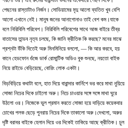
পেছনের রাস্তাটাও নির্জন। সোডিয়ামের মৃদু আলো ব্যতিত খুব বেশি
আলো এখানে নেই। মানুষ জনের আনাগোনাও তাই বেশ কম।যাকে
বলে নিরিবিলি পরিবেশ। নিরিবিলি পরিবেশের সাথে আজ বাইরে তীব্র
বাতাসের তান্ডব নৃত্য চলছে, কি জানি ক্রীতিক কি করছে? মনের মাঝে
প্রশ্নটা উঁকি দিতেই অরু মিনমিনিয়ে বললো, — কি আর করবে, হয়
কানে হেডফোন গুঁজে ডার্ক রোমান্টিক অডিও বুক শুনছে, নয়তো বাইক
নিয়ে রাইডে বেড়িয়েছে, বোরিং লোক একটা।
বিড়বিড়িয়ে কথাটা বলে, হাত দিয়ে বারান্দার কার্নিশে ভর করে মাথা নুয়িয়ে
সোজা নিচের দিকে চাইলো অরু। নিচে চাওয়ার সঙ্গে সঙ্গে মাথা ঘুরে
উঠলো ওর। নিজেকে ভুল প্রমান করতে সোজা হয়ে দাড়িয়ে কয়েকবার
চোখের পলক ছেড়ে পুনরায় নিচের দিকে তাকালো অরু।দেখলো, অরুর
দৃষ্টি বরাবর বাইকে হেলান দিয়ে ওর দিকেই তাকিয়ে আছে ক্রীতিক। চুল