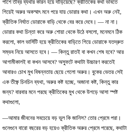
পাশে তীব্র ব্যথার কারন হয়ে দাঁড়িয়েছে? ক্রীতিকের কথা ভাবতে
গিয়েই অরুর অকস্মাৎ মনে পরে যায় ডোরার কথা। এখন অরু নেই,
ক্রীতিক নির্ঘাত ডোরাকে বাড়ি থেকে বের করে দেবে। — না না।
ডোরার কথা চিন্তা করে অরু শোয়া থেকে উঠে বসলো, মনেমনে ঠিক
করলো, কাল ভার্সিটি হয়ে ক্রীতিকের বাড়িতে গিয়ে ডোরাকে যতদ্রুত
সম্ভব নিয়ে আসতে হবে। — কিন্তু রাতই বা কখন শেষ হবে? আর
আগামীকালই বা কখন আসবে? অস্ফুটে কথাটা উচ্চারণ করতেই
আবারও চোখ মুখ বিষন্নতায় ছেয়ে গেলো অরুর। বুকের ভেতর সেই
এক তীক্ষ্ণ চিনচিন ব্যথা, অরুর কষ্ট হচ্ছে, অজানা কষ্ট, কিন্তু কার
জন্য? বারবার মনে পরছে ক্রীতিকের মুখ থেকে উগড়ে আসা স্পষ্ট
কথাগুলো,
—আমার জীবনের সবচেয়ে বড় ভুল কি জানিস? তোর প্রেমে পরা।
গুনেগুনে বারো বছরের বড় হয়েও ক্রীতিক অরুর প্রেমে পরেছে, কথাটা