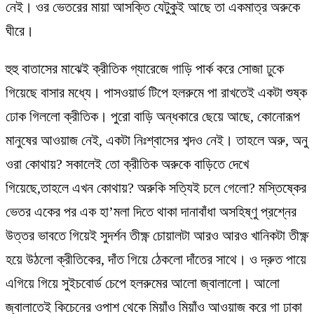
নেই। ওর ভেতরের মায়া আসক্তি যেটুকুই আছে তা একমাত্র অরুকে
ঘীরে।
হুহু বাতাসের মাঝেই ক্রীতিক গ্যারেজে গাড়ি পার্ক করে সোজা ঢুকে
গিয়েছে বাসার মধ্যে। পাসওয়ার্ড টিপে হলরুমে পা রাখতেই একটা শুষ্ক
ঢোক গিললো ক্রীতিক। পুরো বাড়ি অন্ধকারে ছেয়ে আছে, কোনোরূপ
মানুষের আওয়াজ নেই, একটা নিঃশ্বাসের শব্দও নেই। তাহলে অরু, অনু
ওরা কোথায়? সকালেই তো ক্রীতিক অরুকে বাড়িতে দেখে
গিয়েছে,তাহলে এখন কোথায়? অরুকি সত্যিই চলে গেলো? মস্তিষ্কের
ভেতর একের পর এক হা’মলা দিতে থাকা দানাবাঁধা অসহিষ্ণু প্রশ্নের
উত্তর ভাবতে গিয়েই সুদর্শন তীক্ষ্ণ চোয়ালটা আরও আরও খানিকটা তীক্ষ্ণ
হয়ে উঠলো ক্রীতিকের, দাঁত গিয়ে ঠেকলো দাঁতের সাথে। ও দ্রুত পায়ে
এগিয়ে গিয়ে সুইচবোর্ড চেপে হলরুমের আলো জ্বালালো। আলো
জ্বালাতেই কিচেনের ওপাশ থেকে মিয়াঁও মিয়াঁও আওয়াজ করে গা ঢাকা