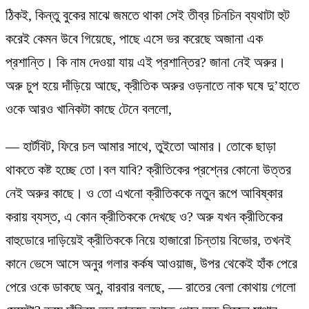
ঠিকই, কিন্তু বুকের মাঝে জমতে থাকা সেই তীব্র চিনচিন ব্যথাটা হুট
করেই কেমন উবে গিয়েছে, পাছে এসে ভর করেছে অজানা এক
প্রশান্তি। কি নাম দেওয়া যায় এই প্রশান্তির? জানা নেই অরুর।
অরু চুপ হয়ে দাঁড়িয়ে আছে, ক্রীতিক অরুর ওড়নাতে নাক ঘষে দু’হাতে
ওকে আরও খানিকটা কাছে টেনে বললো,
— হার্টবিট, ফিরে চল আমার সাথে, তুইতো আমার। তোকে ছাড়া
থাকতে কষ্ট হচ্ছে তো।বল যাবি? ক্রীতিকের প্রশ্নের কোনো উত্তর
নেই অরুর কাছে। ও তো এখনো ক্রীতিককে নতুন রূপে আবিষ্কার
করায় ব্যস্ত, এ কোন ক্রীতিককে দেখছে ও? অরু যখন ক্রীতিকের
বাহুডোরে দাড়িয়েই ক্রীতিককে নিয়ে হাজারো চিন্তায় বিভোর, তখনই
কানে ভেসে আসে অনুর গলার কর্কষ আওয়াজ, উপর থেকেই হাঁক পেরে
পেরে ওকে ডাকছে অনু, বারবার বলছে, — রাতের বেলা কোথায় গেলো