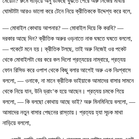
মেয়েটা? রুমে দাঁড়িয়ে অনু ডাকছে বুঝতে পেরে অরু নিজের মাথার
ঘোমটাটা আরও ভালো করে টেনে নিয়ে ক্রীতিককে উদ্দেশ্য করে বলে,
— মোবাইল কোথায় আপনার? — মোবাইল দিয়ে কি করবি? —
দরকার আছে দিন? ক্রীতিক অরুর ওড়নাতে নাক ঘষতে ঘষতে বললো,
— পকেটে মনে হয়। ক্রীতিক টলছে, তাই অরু নিজেই ওর পকেট
থেকে মোবাইলটা বের করে কল দিলো প্রত্যয়ের নাম্বারে, প্রত্যয়
ফোন রিসিভ করে ওপাশ থেকে কিছু বলার আগেই অরু এক নিঃশ্বাসে
বললো, — ওনাকে, না মানে ক্রীতিক ভাইয়াকে আমাদের বাসার সামনে
থেকে নিয়ে যান, উনি ড্রাং’ক হয়ে আছেন। প্রত্যয় চমকে গিয়ে
বললো, — কি বলছো কোথায় আছে ভাই? অরু মিনমিনিয়ে বললো, —
আমাদের নতুন বাসার পেছনের রাস্তায়। প্রত্যয় হ্যা সূচক মাথা
নাড়িয়ে বললো,