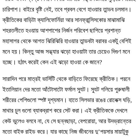
চারিপাশ। বাইরে বৃষ্টি নেই, তবে প্রবল বেগে হাওয়ার তান্ডব চলমান।
ক্রীতিকের বাড়িটা ক্যালিফোর্নিয়া আর সানফ্রান্সিসকোর মাঝামাঝি
শহরতলীতে হওয়ায় আশপাশের নির্জন পরিবেশ ছাপিয়ে প্রশান্ত
মহাসাগর থেকে আগত ঝিরিঝিরি হাওয়ার তান্ডবটা বরাবর একটু বেশিই
মনে হয়। কিন্তু আজ সন্ধ্যার ঝড়ো হাওয়াটা তার চেয়েও দিগুণ মনে
হচ্ছে। হঠাৎ করেই কেন এই ঝড়ো হাওয়া কে জানে?
সারাদিন পরে মাত্রই ভার্সিটি থেকে বাড়িতে ফিরেছে ক্রীতিক। পরনে
ইতালিয়ান দের মতো আঁটোসাটো ফর্মাল স্যুট। স্যুট গলিয়ে পুরুষালী
শরীরের পেশিগুলো স্পষ্ট দৃশ্যমান। হাতে সিলভার রঙের রোলেক্স ঘড়ি,
মাথার চুল গুলো ব্যাকব্রাশ করে সেট করা। এই ক্রীতিককে দেখলে
কেউ ভুলেও বলবে না, যে সে ছন্নছাড়া, বেপরোয়া, আর উদভ্রান্তের
মতো বাইক রাইড করে। যার কাছে নিজ জীবনের দু’পয়সার মায়াটুকু